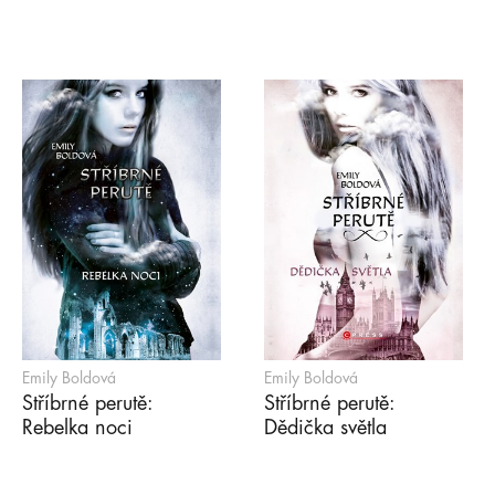
Emily Boldová
Emily Boldová
Stříbrné perutě:
Stříbrné perutě:
Rebelka noci
Dědička světla