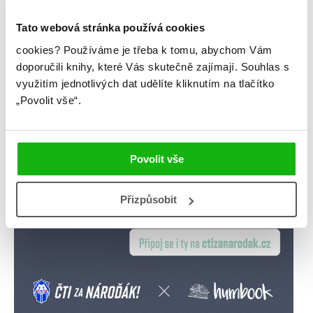
rozhovory
stahuj
storki
Tato webová stránka používá cookies
videa
žebříčky
cookies?
Používáme je třeba k tomu, abychom Vám
doporučili knihy, které Vás skutečně zajímají.
Souhlas s
využitím jednotlivých dat udělíte kliknutím na tlačítko
„Povolit vše“.
Povolit vše
Přizpůsobit