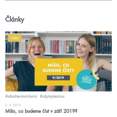
Články
videa
#atlasliterárníchmíst
#ažpřejdezima
2. 9. 2019
Míšo, co budeme číst v září 2019?