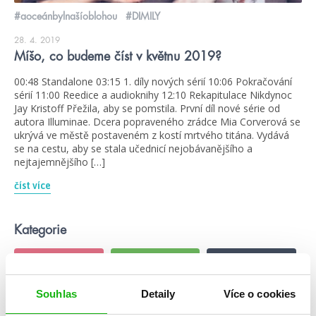
#aoceánbylnašíoblohou
#DIMILY
28. 4. 2019
Míšo, co budeme číst v květnu 2019?
00:48 Standalone 03:15 1. díly nových sérií 10:06 Pokračování
sérií 11:00 Reedice a audioknihy 12:10 Rekapitulace Nikdynoc
Jay Kristoff Přežila, aby se pomstila. První díl nové série od
autora Illuminae. Dcera popraveného zrádce Mia Corverová se
ukrývá ve městě postaveném z kostí mrtvého titána. Vydává
se na cestu, aby se stala učednicí nejobávanějšího a
nejtajemnějšího […]
číst více
Kategorie
blog
citáty
humbookfest
knihomoloviny
kvízy
podcast
Souhlas
Detaily
Více o cookies