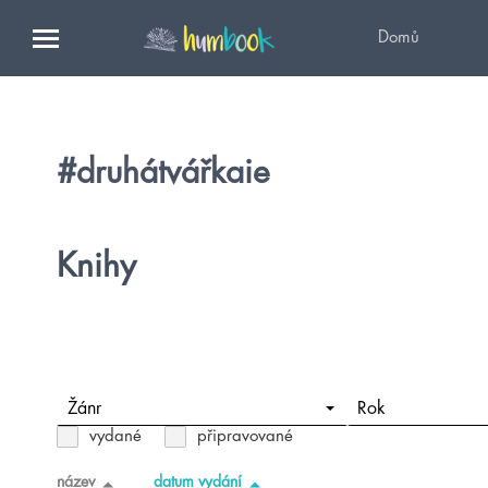
Domů
#druhátvářkaie
Knihy
Žánr
Rok
vydané
připravované
název
datum vydání