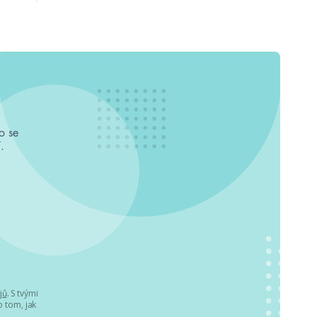
o se
.
jů
. S tvými
 tom, jak