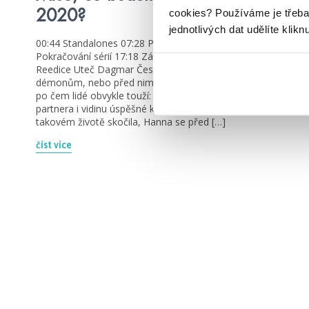
cookies?
Používáme je třeba
2020?
jednotlivých dat udělíte klikn
00:44 Standalones 07:28 První díly nových sérií 14:34
Pokračování sérií 17:18 Závěrečné díly sérií 20:19
Reedice Uteč Dagmar Česká Je lepší postavit se svým
démonům, nebo před nimi utéct? Hanna má všechno,
po čem lidé obvykle touží: milující rodinu, bohatého
partnera i vidinu úspěšné kariéry. Většina žen by po
takovém životě skočila, Hanna se před […]
číst více