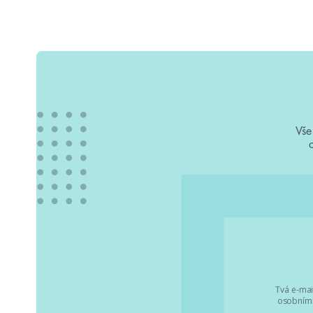
Vše
Tvá e-mai
osobními