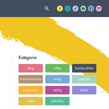
Kategorie
blog
citáty
humbookfest
knihomoloviny
kvízy
podcast
rozhovory
stahuj
storki
videa
žebříčky