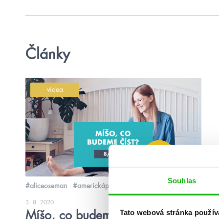
Články
videa
Souhlas
#aliceoseman
#americkáprincezna
3. 8. 2020
Tato webová stránka použív
Míšo, co budeme číst v srpnu