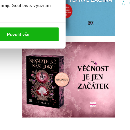
ímají.
Souhlas s využitím
Povolit vše