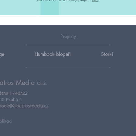
Projekty
ge
Humbook blogeři
Storki
atros Media a.s.
větna 1746/22
00 Praha 4
ook@albatrosmedia.cz
plikací