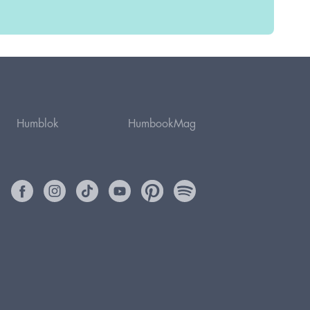
Humblok
HumbookMag