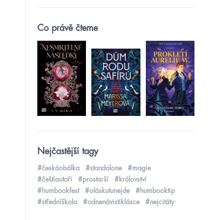
Co právě čteme
Nejčastější tagy
#českáobálka
#standalone
#magie
#češtíautoři
#prostarší
#království
#humbookfest
#oláskutunejde
#humbooktip
#středníškola
#odnenávistiklásce
#nejcitáty