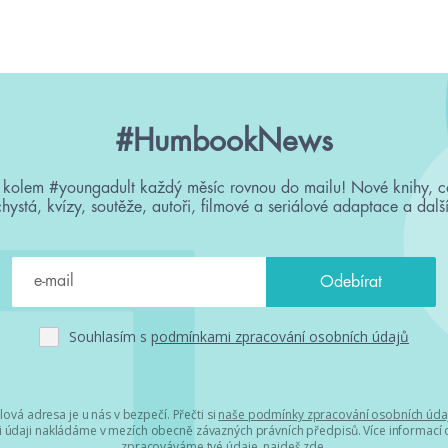
#HumbookNews
 kolem #youngadult každý měsíc rovnou do mailu! Nové knihy, c
chystá, kvízy, soutěže, autoři, filmové a seriálové adaptace a další
Souhlasím s
podmínkami zpracování osobních údajů
lová adresa je u nás v bezpečí. Přečti si
naše podmínky zpracování osobních úda
 údaji nakládáme v mezích obecně závazných právních předpisů. Více informací o
zpracováváme tvé údaje, najdeš
zde
.