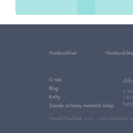
HumbookFest
HumbookSta
O nás
Alb
Blog
5. k
140 
Knihy
humb
Zásady ochrany osobních údajů
Vytvořil Pixelfield, s.r.o. -
vývoj mobilních a