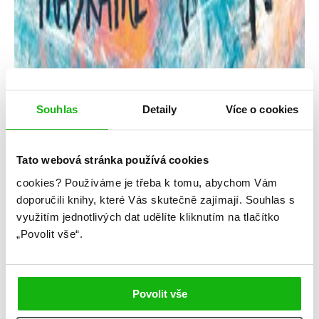
Souhlas
Detaily
Více o cookies
Tato webová stránka používá cookies
cookies?
Používáme je třeba k tomu, abychom Vám
Estelle Maskame
doporučili knihy, které Vás skutečně zajímají.
Souhlas s
využitím jednotlivých dat udělíte kliknutím na tlačítko
Druhá tvář Kaie
„Povolit vše“.
Kategorie: young adult
Žánr: Contemporary
Povolit vše
#druhátvářkaie
#estellemaskame
#prostarší
#rodinnédrama