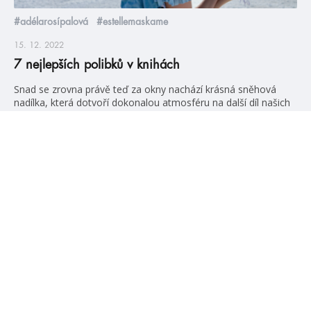
#adélarosípalová
#estellemaskame
15. 12. 2022
7 nejlepších polibků v knihách
Snad se zrovna právě teď za okny nachází krásná sněhová
nadílka, která dotvoří dokonalou atmosféru na další díl našich
oblíbených polibků! Takže, připravte si nějaký horký nápoj,
pusťte si romantický song a pusťte se do čtení. Vstup je jako
vždy na vlastní nebezpečí, tady v těchto článcích se totiž
spoilerům nevyhýbáme. Zlomky nekonečna Aneb když realita
[…]
číst více
#HumbookNews