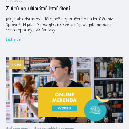
3. 7. 2025
7 tipů na ultimátní letní čtení
Jak jinak odstartovat léto než doporučením na letní čtení?
Správně. Nijak… A nebojte, na své si přijdou jak fanoušci
contemporary, tak fantasy.
číst více
videa
#aliceoseman
#annesophiejouhanneau