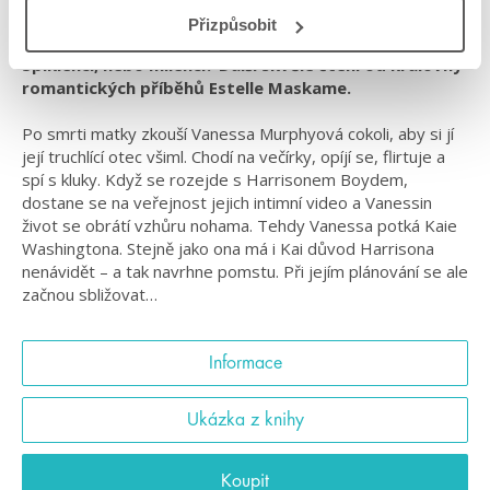
#standalone
Přizpůsobit
Spiklenci, nebo milenci? Další skvělé čtení od královny
romantických příběhů Estelle Maskame.
Po smrti matky zkouší Vanessa Murphyová cokoli, aby si jí
její truchlící otec všiml. Chodí na večírky, opíjí se, flirtuje a
spí s kluky. Když se rozejde s Harrisonem Boydem,
dostane se na veřejnost jejich intimní video a Vanessin
život se obrátí vzhůru nohama. Tehdy Vanessa potká Kaie
Washingtona. Stejně jako ona má i Kai důvod Harrisona
nenávidět – a tak navrhne pomstu. Při jejím plánování se ale
začnou sbližovat…
Informace
Ukázka z knihy
Koupit