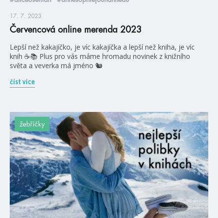
17. 7. 2023
Červencová online merenda 2023
Lepší než kakajíčko, je víc kakajíčka a lepší než kniha, je víc
knih ☕📚 Plus pro vás máme hromadu novinek z knižního
světa a veverka má jméno 🐿️
číst více
žebříčky