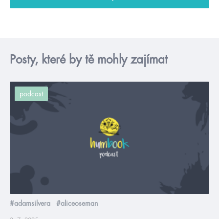
Posty, které by tě mohly zajímat
podcast
#adamsilvera
#aliceoseman