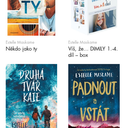
Estelle Maskame
Estelle Maskame
Někdo jako ty
Víš, že… DIMILY 1.-4.
díl – box