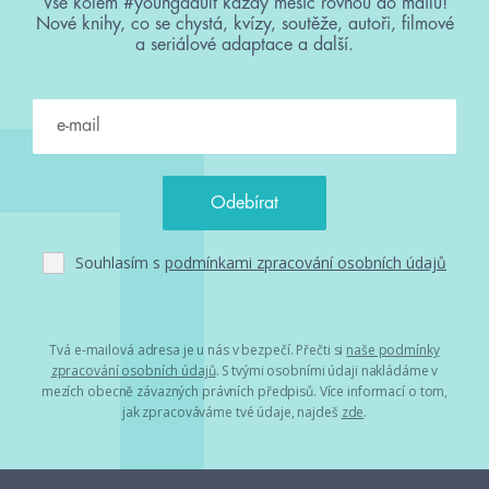
Vše kolem #youngadult každý měsíc rovnou do mailu!
Nové knihy, co se chystá, kvízy, soutěže, autoři, filmové
a seriálové adaptace a další.
Souhlasím s
podmínkami zpracování osobních údajů
Tvá e-mailová adresa je u nás v bezpečí. Přečti si
naše podmínky
zpracování osobních údajů
. S tvými osobními údaji nakládáme v
mezích obecně závazných právních předpisů. Více informací o tom,
jak zpracováváme tvé údaje, najdeš
zde
.