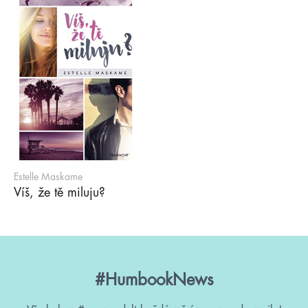
Estelle Maskame
Víš, že tě miluju?
#HumbookNews