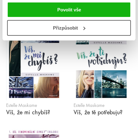
Vím, že tě chci
Víš, že… DIMILY
trilogie – box
Povolit vše
Přizpůsobit
Estelle Maskame
Estelle Maskame
Víš, že mi chybíš?
Víš, že tě potřebuju?