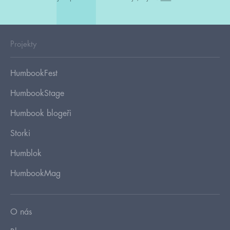
Projekty
HumbookFest
HumbookStage
Humbook blogeři
Storki
Humblok
HumbookMag
O nás