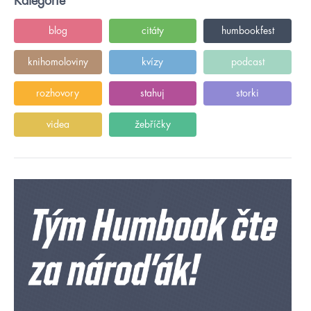
Kategorie
blog
citáty
humbookfest
knihomoloviny
kvízy
podcast
rozhovory
stahuj
storki
videa
žebříčky