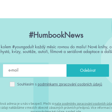
#HumbookNews
 kolem #youngadult každý měsíc rovnou do mailu! Nové knihy, c
chystá, kvízy, soutěže, autoři, filmové a seriálové adaptace a další
Souhlasím s
podmínkami zpracování osobních údajů
lová adresa je u nás v bezpečí. Přečti si
naše podmínky zpracování osobních úda
 údaji nakládáme v mezích obecně závazných právních předpisů. Více informací o
zpracováváme tvé údaje, najdeš
zde
.