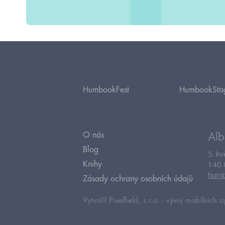
HumbookFest
HumbookSta
O nás
Alb
Blog
5. k
140 
Knihy
humb
Zásady ochrany osobních údajů
Vytvořil Pixelfield, s.r.o. -
vývoj mobilních a