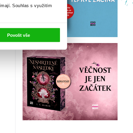
ímají.
Souhlas s využitím
Povolit vše