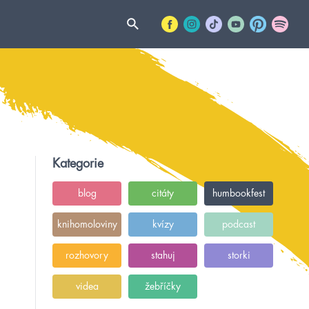
Kategorie
blog
citáty
humbookfest
knihomoloviny
kvízy
podcast
rozhovory
stahuj
storki
videa
žebříčky