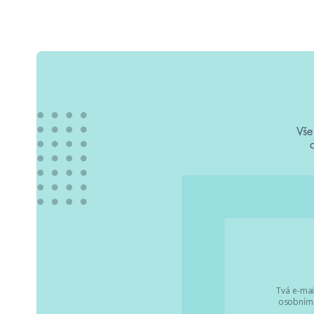
Vše
Tvá e-mai
osobními