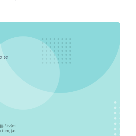
o se
.
jů
. S tvými
 tom, jak