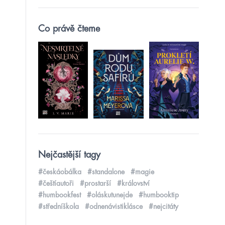
Co právě čteme
Nejčastější tagy
#českáobálka
#standalone
#magie
#češtíautoři
#prostarší
#království
#humbookfest
#oláskutunejde
#humbooktip
#středníškola
#odnenávistiklásce
#nejcitáty