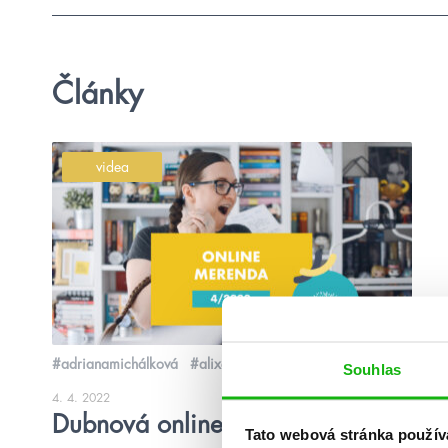
Články
videa
#adrianamichálková
#alixeharrow
Souhlas
4. 4. 2022
Dubnová online merenda
Tato webová stránka použív