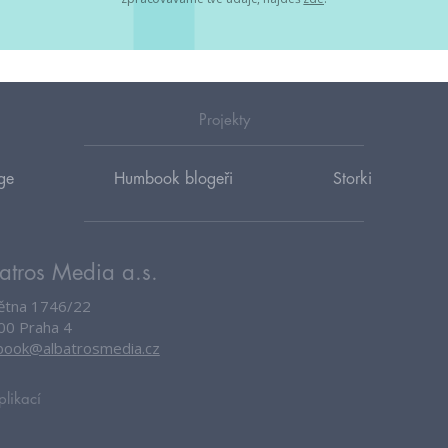
Projekty
ge
Humbook blogeři
Storki
atros Media a.s.
větna 1746/22
00 Praha 4
ook@albatrosmedia.cz
plikací