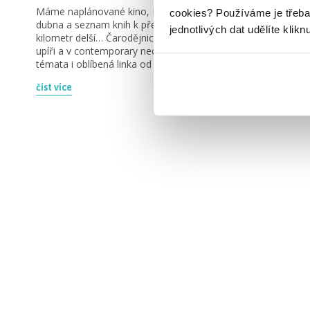
Máme naplánované kino, Netflix dovolenou na 22.
cookies?
Používáme je třeba
dubna a seznam knih k přečtení je díky merendě zase o
jednotlivých dat udělíte klikn
kilometr delší… Čarodějnice, slovanská fantasy, andělé i
upíři a v contemporary nechybí bad boy, LGBTQ+
témata i oblíbená linka od nenávisti k lásce.
číst více