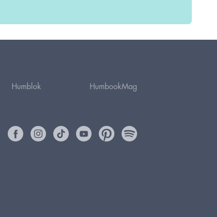
Humblok
HumbookMag