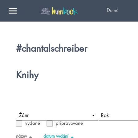
Domů
#chantalschreiber
Knihy
Žánr
Rok
vydané
připravované
název
datum vydání