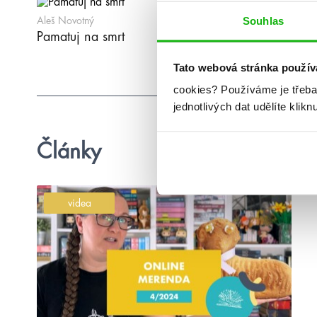
Souhlas
Aleš Novotný
Pamatuj na smrt
Tato webová stránka použív
cookies?
Používáme je třeba
jednotlivých dat udělíte klikn
Články
videa