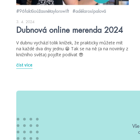
#96faktůoúžasnétaylorswift
#adélarosípalová
3. 4. 2024
Dubnová online merenda 2024
V dubnu vychází tolik knížek, že prakticky můžete mít
na každé dva dny jednu 😁 Tak se na ně (a na novinky z
knižního světa) pojďte podívat 😎
číst více
Vše