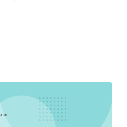
o se
.