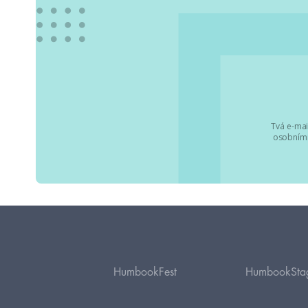
Tvá e-mai
osobními
HumbookFest
HumbookSta