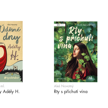
 ml.
Aleš Novotný
y Adély H.
Rty s příchutí vína