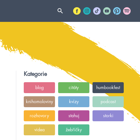
Kategorie
blog
citáty
humbookfest
knihomoloviny
kvízy
podcast
rozhovory
stahuj
storki
videa
žebříčky