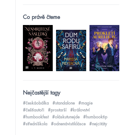
Co právě čteme
Nejčastější tagy
#českáobálka
#standalone
#magie
#češtíautoři
#prostarší
#království
#humbookfest
#oláskutunejde
#humbooktip
#středníškola
#odnenávistiklásce
#nejcitáty