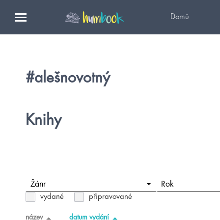
Domů
#alešnovotný
Knihy
Žánr
Rok
vydané
připravované
název
datum vydání