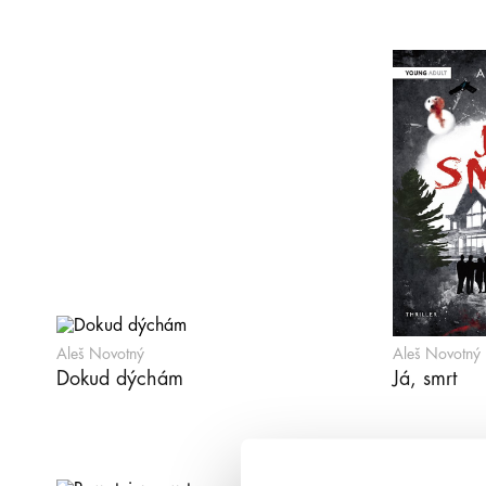
Aleš Novotný
Aleš Novotný
Dokud dýchám
Já, smrt