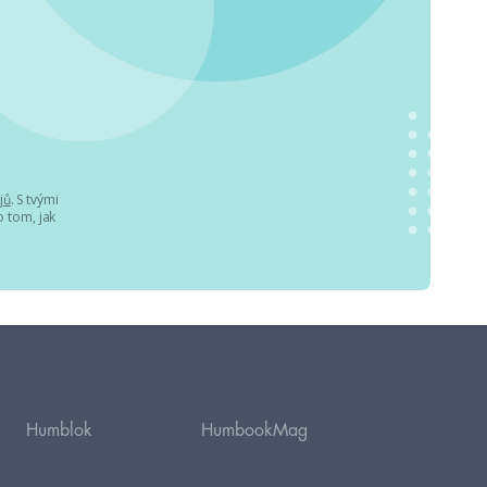
jů
. S tvými
 tom, jak
Humblok
HumbookMag