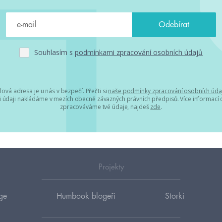
Souhlasím s
podmínkami zpracování osobních údajů
lová adresa je u nás v bezpečí. Přečti si
naše podmínky zpracování osobních úda
 údaji nakládáme v mezích obecně závazných právních předpisů. Více informací o
zpracováváme tvé údaje, najdeš
zde
.
Projekty
ge
Humbook blogeři
Storki