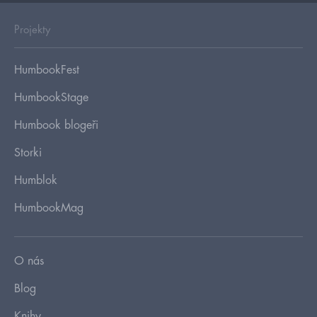
Projekty
HumbookFest
HumbookStage
Humbook blogeři
Storki
Humblok
HumbookMag
O nás
Blog
Knihy