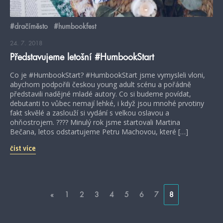
#dračíměsto
#humbookfest
24. 7. 2018
Představujeme letošní #HumbookStart
Co je #HumbookStart? #HumbookStart jsme vymysleli vloni,
abychom podpořili českou young adult scénu a pořádně
představili nadějné mladé autory. Co si budeme povídat,
debutanti to vůbec nemají lehké, i když jsou mnohé prvotiny
fakt skvělé a zaslouží si vydání s velkou oslavou a
ohňostrojem. ???? Minulý rok jsme startovali Martina
Bečana, letos odstartujeme Petru Machovou, které […]
číst více
«
1
2
3
4
5
6
7
8