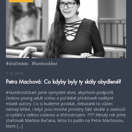
#dračíměsto
#humbookfest
7. 8. 2018
Petra Machová: Co kdyby byly ty skály obydlené?
#HumbookStart jsme vymysleli vloni, abychom podpořili
českou young adult scénu a pořádně představili nadějné
mladé autory. Co si budeme povídat, debutanti to vůbec
nemají lehké, i když jsou mnohé prvotiny fakt skvělé a zaslouží
si vydání s velkou oslavou a ohňostrojem. ???? Minulý rok jsme
startovali Martina Bečana, letos to padlo na Petru Machovou,
které […]