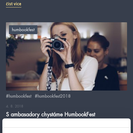
číst více
humbookfest
#humbookfest
#humbookfest2018
4. 8. 2018
S ambasadory chystáme HumbookFest
Včera jsme měli supertajnou pracovní schůzku s našimi
ambasadory (tak jo, úplně tajná nebyla, běželo to všude na