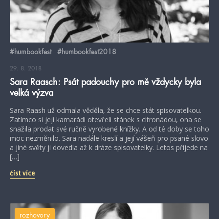
#humbookfest
#humbookfest2018
29. 8. 2018
Sara Raasch: Psát padouchy pro mě vždycky byla
velká výzva
Sara Raash už odmala věděla, že se chce stát spisovatelkou.
Zatímco si její kamarádi otevřeli stánek s citronádou, ona se
snažila prodat své ručně vyrobené knížky. A od té doby se toho
moc nezměnilo. Sara nadále kreslí a její vášeň pro psané slovo
a jiné světy ji dovedla až k dráze spisovatelky. Letos přijede na
[…]
číst více
rozhovory