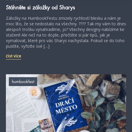
Stáhněte si záložky od Sharys
Záložky na HumbookFestu zmizely rychlostí blesku a nám je
moc líto, že se nedostalo na všechny. ???? Tak my vám to dnes
alespoň trošku vynahradíme, jo? Všechny designy nabízíme ke
stažení! Ale než na to dojde, přečtěte si pár tipů, jak je
vymalovat, které pro vás Sharys nachystala. Pokud se do toho
pustíte, vyfoťte své […]
číst více
humbookfest