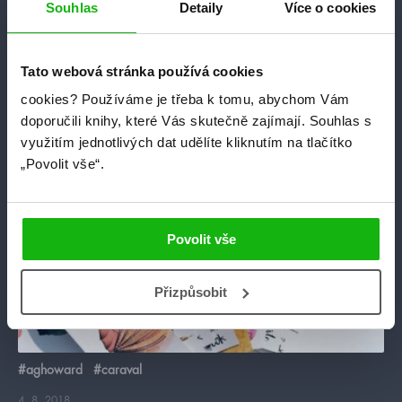
Souhlas
Detaily
Více o cookies
stories ????). HumbookFest už se začíná rýsovat a fakt se
máte na co těšit, vymysleli jsme spoustu skvělých věcí. ????
Pokud jste se ještě nepřidali na event HumbookFest 2018,
napravte to, brzy to tam začne žít. ????
Tato webová stránka používá cookies
číst více
cookies?
Používáme je třeba k tomu, abychom Vám
doporučili knihy, které Vás skutečně zajímají.
Souhlas s
využitím jednotlivých dat udělíte kliknutím na tlačítko
„Povolit vše“.
stahuj
Povolit vše
Přizpůsobit
#aghoward
#caraval
4. 8. 2018