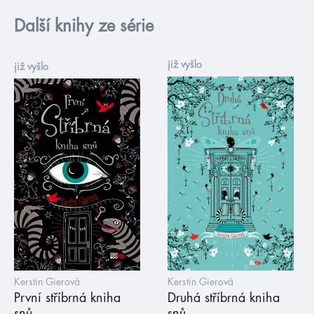
Další knihy ze série
již vyšlo
již vyšlo
Kerstin Gierová
Kerstin Gierová
První stříbrná kniha
Druhá stříbrná kniha
snů
snů