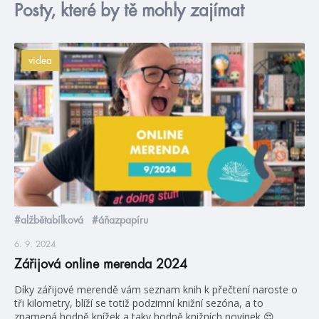
Posty, které by tě mohly zajímat
videa
#alžbětabílková
#áňazpapíru
6. 9. 2024
Zářijová online merenda 2024
Díky zářijové merendě vám seznam knih k přečtení naroste o
tři kilometry, blíží se totiž podzimní knižní sezóna, a to
znamená hodně knížek a taky hodně knižních novinek 😍