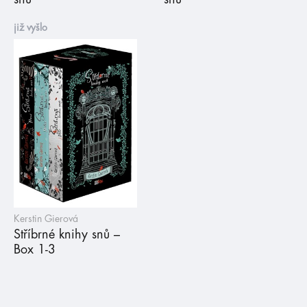
již vyšlo
Kerstin Gierová
Stříbrné knihy snů –
Box 1-3