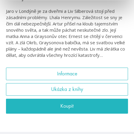
Jaro v Londýně je za dveřmi a Liv Silberová stojí před
zásadními problémy. Lhala Henrymu. Záležitost se sny je
čím dál nebezpečnější. Artur přišel na kloub tajemstvím
snového světa, a tak může páchat neskutečné zlo. Její
matka Anna a Graysonův otec Ernest se chtějí v červenci
vzít. A zlá Okrb, Graysonova babička, má se svatbou velké
plány – každopádně ale jiné než nevěsta. Liv má zkrátka co
dělat, aby odvrátila všechny hrozící katastrofy…
Informace
Ukázka z knihy
Koupit