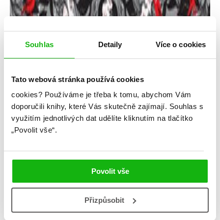
Souhlas
Detaily
Více o cookies
Tato webová stránka používá cookies
Kerstin Gierová
cookies?
Používáme je třeba k tomu, abychom Vám
Třetí stříbrná kniha snů
doporučili knihy, které Vás skutečně zajímají.
Souhlas s
využitím jednotlivých dat udělíte kliknutím na tlačítko
Kategorie: young adult
„Povolit vše“.
Žánr: Fantasy
Série: Stříbrné knihy snů
Povolit vše
#kerstingier
#středníškola
#stříbrnéknihysnů
Přizpůsobit
Poslední díl napínavé snové trilogie od bestselerové
autorky Kerstin Gierové!