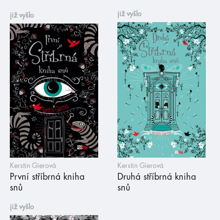
již vyšlo
již vyšlo
Kerstin Gierová
Kerstin Gierová
První stříbrná kniha
Druhá stříbrná kniha
snů
snů
již vyšlo