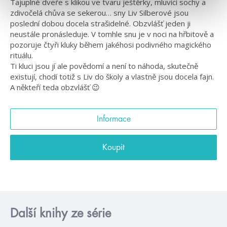
Tajuplné dveře s klikou ve tvaru ještěrky, mluvící sochy a
zdivočelá chůva se sekerou… sny Liv Silberové jsou
poslední dobou docela strašidelné. Obzvlášť jeden ji
neustále pronásleduje. V tomhle snu je v noci na hřbitově a
pozoruje čtyři kluky během jakéhosi podivného magického
rituálu.
Ti kluci jsou jí ale povědomí a není to náhoda, skutečně
existují, chodí totiž s Liv do školy a vlastně jsou docela fajn.
A někteří teda obzvlášť 😉
Informace
Koupit
Další knihy ze série