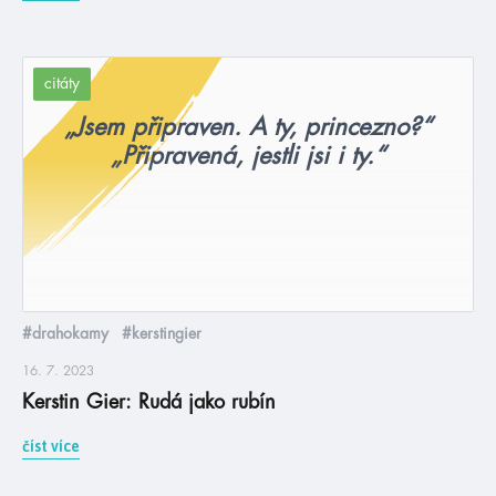
citáty
„Jsem připraven. A ty, princezno?“
„Připravená, jestli jsi i ty.“
#drahokamy
#kerstingier
16. 7. 2023
Kerstin Gier: Rudá jako rubín
číst více