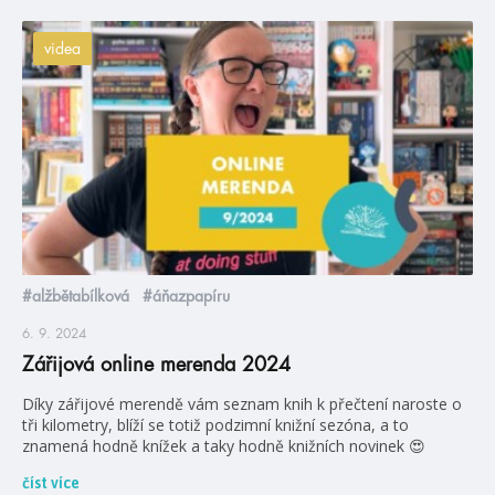
videa
#alžbětabílková
#áňazpapíru
6. 9. 2024
Zářijová online merenda 2024
Díky zářijové merendě vám seznam knih k přečtení naroste o
tři kilometry, blíží se totiž podzimní knižní sezóna, a to
znamená hodně knížek a taky hodně knižních novinek 😍
číst více