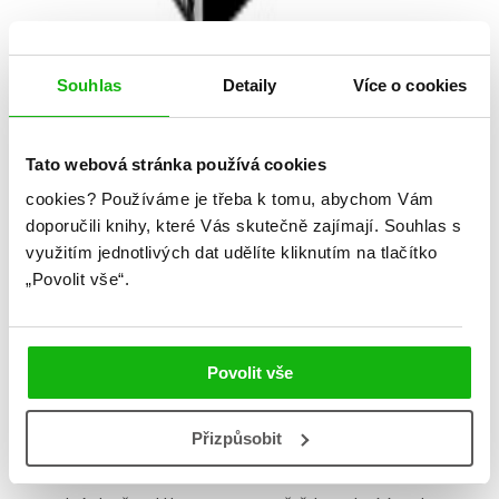
Souhlas
Detaily
Více o cookies
Tato webová stránka používá cookies
Kerstin Gierová
cookies?
Používáme je třeba k tomu, abychom Vám
Stříbrné knihy snů – Box 1-3
doporučili knihy, které Vás skutečně zajímají.
Souhlas s
využitím jednotlivých dat udělíte kliknutím na tlačítko
Kategorie: young adult
„Povolit vše“.
Žánr: Fantasy
Série: Stříbrné knihy snů
Povolit vše
#box
#kerstingier
#stříbrnéknihysnů
Přizpůsobit
Všechny tři Stříbrné knihy v jednom boxu!