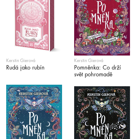
Kerstin Gierová
Kerstin Gierová
Rudá jako rubín
Pomněnka: Co drží
svět pohromadě