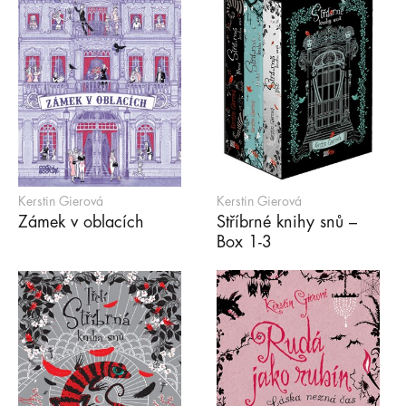
Kerstin Gierová
Kerstin Gierová
Zámek v oblacích
Stříbrné knihy snů –
Box 1-3