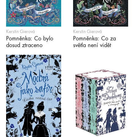
Kerstin Gierová
Kerstin Gierová
Pomněnka: Co bylo
Pomněnka: Co za
dosud ztraceno
světla není vidět