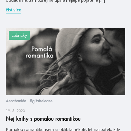
odkládáme. Samozřejmě úplně nejlépe pojaté je […]
číst více
žebříčky
#enchantée
#gitatrelease
19. 5. 2020
Nej knihy s pomalou romantikou
Pomalou romantiku jsem si oblíbila několik let nazpátek, kdy