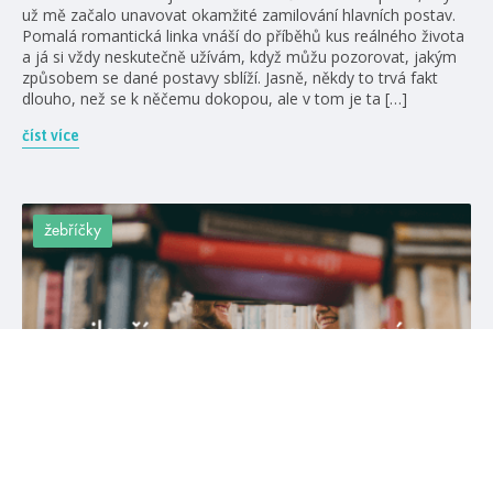
už mě začalo unavovat okamžité zamilování hlavních postav.
Pomalá romantická linka vnáší do příběhů kus reálného života
a já si vždy neskutečně užívám, když můžu pozorovat, jakým
způsobem se dané postavy sblíží. Jasně, někdy to trvá fakt
dlouho, než se k něčemu dokopou, ale v tom je ta […]
číst více
žebříčky
#adamsilvera
#aliceoseman