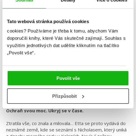
Tato webová stránka používá cookies
Alexandra Brackenová
cookies?
Používáme je třeba k tomu, abychom Vám
doporučili knihy, které Vás skutečně zajímají.
Souhlas s
Pasažérka
využitím jednotlivých dat udělíte kliknutím na tlačítko
Kategorie: young adult
„Povolit vše“.
Žánr: Fantasy
Série: Pasažérka
Povolit vše
#alexandrabracken
#cestováníčasem
#pasažérka
#pomaláromantika
#zakázanáláska
Přizpůsobit
Ochraň svou moc. Ukryj se v čase.
Ztratila vše, co znala a milovala… Etta se proto vydává do
neznámé země, kde se seznámí s Nicholasem, který uniká
z dosahu mocného rodu v Koloniích. Navíc jí začnou