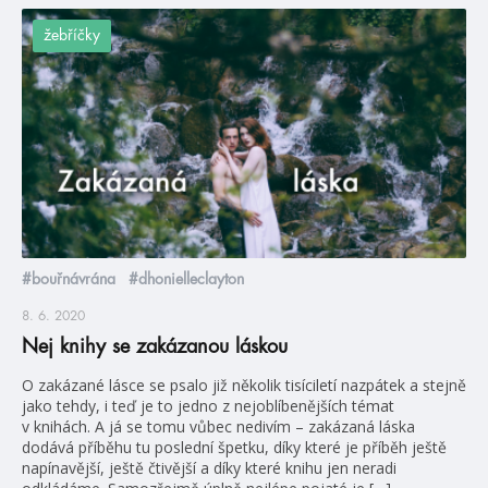
žebříčky
#bouřnávrána
#dhonielleclayton
8. 6. 2020
Nej knihy se zakázanou láskou
O zakázané lásce se psalo již několik tisíciletí nazpátek a stejně
jako tehdy, i teď je to jedno z nejoblíbenějších témat
v knihách. A já se tomu vůbec nedivím – zakázaná láska
dodává příběhu tu poslední špetku, díky které je příběh ještě
napínavější, ještě čtivější a díky které knihu jen neradi