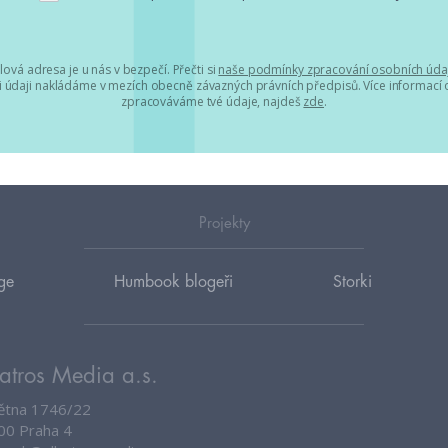
lová adresa je u nás v bezpečí. Přečti si
naše podmínky zpracování osobních úda
 údaji nakládáme v mezích obecně závazných právních předpisů. Více informací o
zpracováváme tvé údaje, najdeš
zde
.
Projekty
ge
Humbook blogeři
Storki
atros Media a.s.
větna 1746/22
00 Praha 4