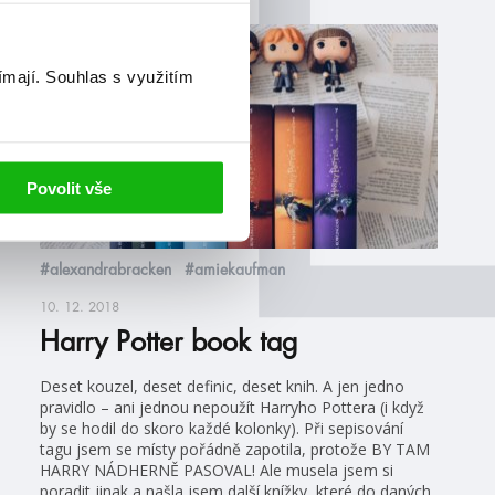
blog
ímají.
Souhlas s využitím
Povolit vše
#alexandrabracken
#amiekaufman
10. 12. 2018
Harry Potter book tag
Deset kouzel, deset definic, deset knih. A jen jedno
pravidlo – ani jednou nepoužít Harryho Pottera (i když
by se hodil do skoro každé kolonky). Při sepisování
tagu jsem se místy pořádně zapotila, protože BY TAM
HARRY NÁDHERNĚ PASOVAL! Ale musela jsem si
poradit jinak a našla jsem další knížky, které do daných