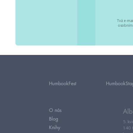
Tvá e-mai
osobními
HumbookFest
HumbookSta
O nás
Alb
Blog
5. k
140 
Knihy