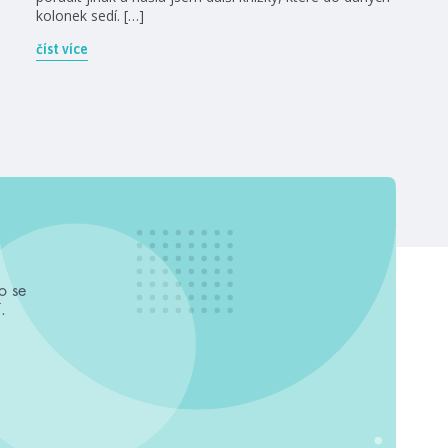
kolonek sedí. […]
číst více
o se
.