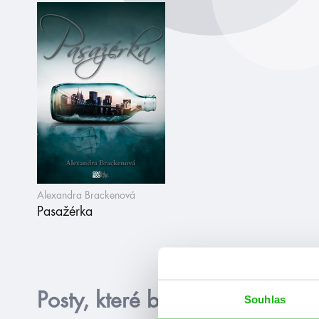
Alexandra Brackenová
Pasažérka
Posty, které by tě mohly zajím
Souhlas