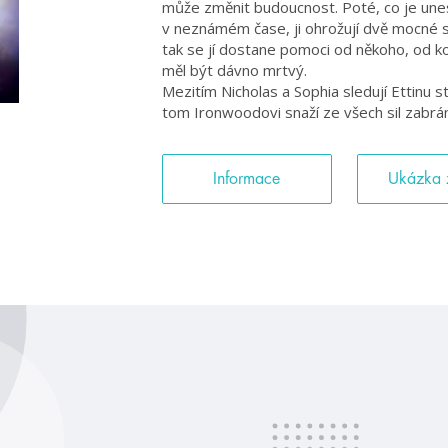
může změnit budoucnost. Poté, co je un
v neznámém čase, ji ohrožují dvě mocné sku
tak se jí dostane pomoci od někoho, od k
měl být dávno mrtvý.
Mezitím Nicholas a Sophia sledují Ettinu sto
tom Ironwoodovi snaží ze všech sil zabrán
Informace
Ukázka 