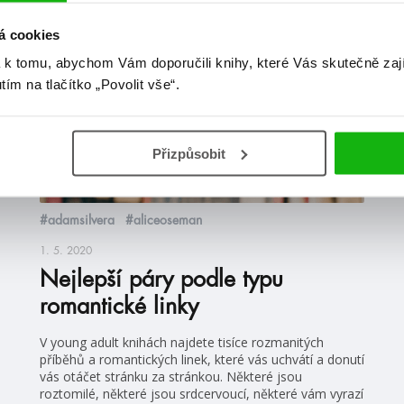
á cookies
žebříčky
 k tomu, abychom Vám doporučili knihy, které Vás skutečně zaj
utím na tlačítko „Povolit vše“.
Přizpůsobit
#adamsilvera
#aliceoseman
1. 5. 2020
Nejlepší páry podle typu
romantické linky
V young adult knihách najdete tisíce rozmanitých
příběhů a romantických linek, které vás uchvátí a donutí
vás otáčet stránku za stránkou. Některé jsou
roztomilé, některé jsou srdcervoucí, některé vám vyrazí