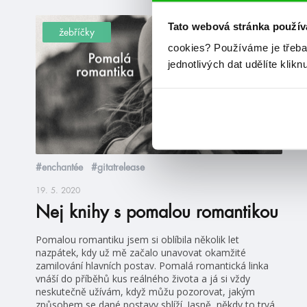
Tato webová stránka použív
žebříčky
cookies?
Používáme je třeba
jednotlivých dat udělíte klikn
#enchantée
#gitatrelease
19. 5. 2020
Nej knihy s pomalou romantikou
Pomalou romantiku jsem si oblíbila několik let
nazpátek, kdy už mě začalo unavovat okamžité
zamilování hlavních postav. Pomalá romantická linka
vnáší do příběhů kus reálného života a já si vždy
neskutečně užívám, když můžu pozorovat, jakým
způsobem se dané postavy sblíží. Jasně, někdy to trvá