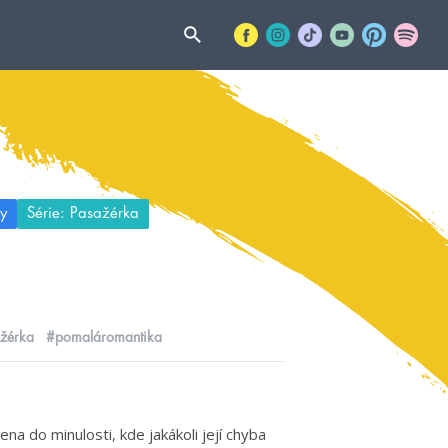
y
Série: Pasažérka
žérka
#pomaláromantika
na do minulosti, kde jakákoli její chyba