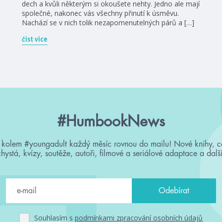
dech a kvůli některým si okoušete nehty. Jedno ale mají
společné, nakonec vás všechny přinutí k úsměvu.
Nachází se v nich tolik nezapomenutelných párů a […]
číst více
#HumbookNews
 kolem #youngadult každý měsíc rovnou do mailu! Nové knihy, c
chystá, kvízy, soutěže, autoři, filmové a seriálové adaptace a další
Souhlasím s
podmínkami zpracování osobních údajů