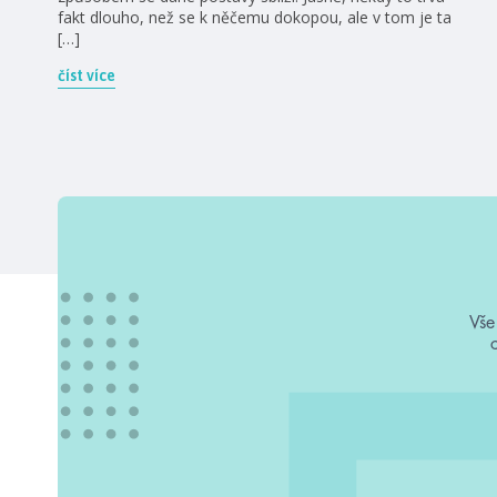
fakt dlouho, než se k něčemu dokopou, ale v tom je ta
[…]
číst více
Vše