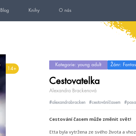
Blog
Knihy
O nás
Kategorie: young adult
Žánr: Fantas
14+
Cestovatelka
Alexandra Brackenová
#alexandrabracken
#cestováníčasem
#pasa
Cestování časem může změnit svět!
Etta byla vytržena ze svého života a vhoze