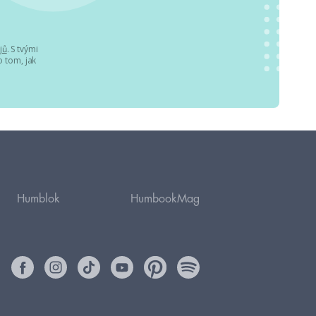
jů
. S tvými
 tom, jak
Humblok
HumbookMag