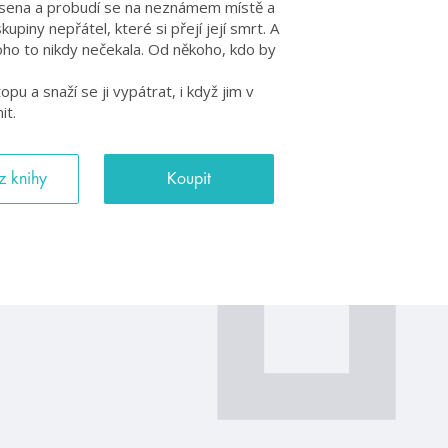
esena a probudí se na neznámem místě a
piny nepřátel, které si přejí její smrt. A
oho to nikdy nečekala. Od někoho, kdo by
pu a snaží se ji vypátrat, i když jim v
it.
z knihy
Koupit