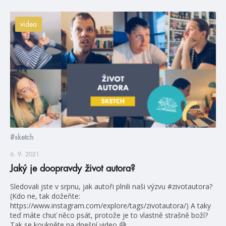
videa
#sketch
6. 9. 2021
Jaký je doopravdy život autora?
Sledovali jste v srpnu, jak autoři plnili naši výzvu #zivotautora?
(Kdo ne, tak dožeňte:
https://www.instagram.com/explore/tags/zivotautora/) A taky
teď máte chuť něco psát, protože je to vlastně strašně boží?
Tak se koukněte na dnešní video 😅