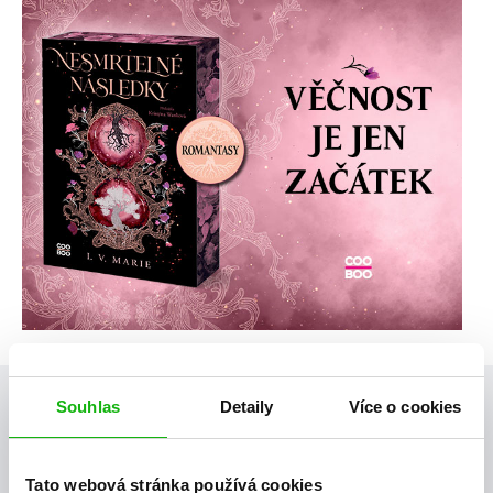
Souhlas
Detaily
Více o cookies
Posty, které by tě mohly zajímat
Tato webová stránka používá cookies
videa