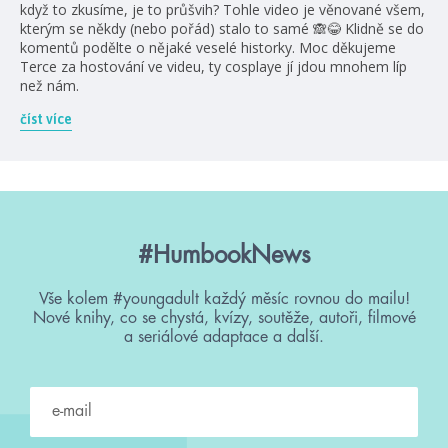
když to zkusíme, je to průšvih? Tohle video je věnované všem,
kterým se někdy (nebo pořád) stalo to samé 🙈😂 Klidně se do
komentů podělte o nějaké veselé historky. Moc děkujeme
Terce za hostování ve videu, ty cosplaye jí jdou mnohem líp
než nám.
číst více
#HumbookNews
Vše kolem #youngadult každý měsíc rovnou do mailu!
Nové knihy, co se chystá, kvízy, soutěže, autoři, filmové
a seriálové adaptace a další.