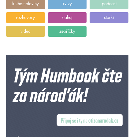
knihomoloviny
kvízy
podcast
rozhovory
stahuj
storki
videa
žebříčky