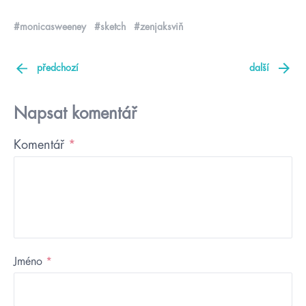
#monicasweeney
#sketch
#zenjaksviň
předchozí
další
Napsat komentář
Komentář
*
Jméno
*