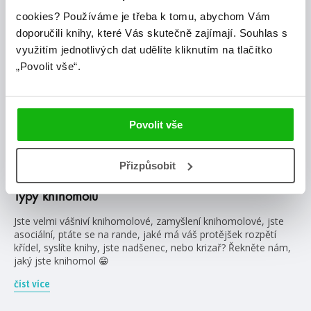
cookies?
Používáme je třeba k tomu, abychom Vám
doporučili knihy, které Vás skutečně zajímají.
Souhlas s
využitím jednotlivých dat udělíte kliknutím na tlačítko
„Povolit vše“.
Povolit vše
#humbookteam
#sketch
Přizpůsobit
21. 3. 2022
Typy knihomolů
Jste velmi vášniví knihomolové, zamyšlení knihomolové, jste
asociální, ptáte se na rande, jaké má váš protějšek rozpětí
křídel, syslíte knihy, jste nadšenec, nebo krizař? Řekněte nám,
jaký jste knihomol 😁
číst více