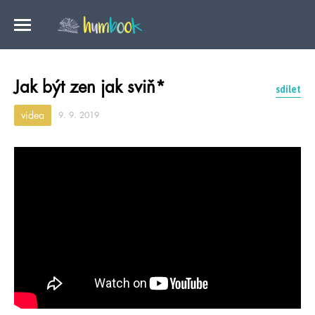
Jak být zen jak sviň*
sdílet
videa
9. 9. 2019