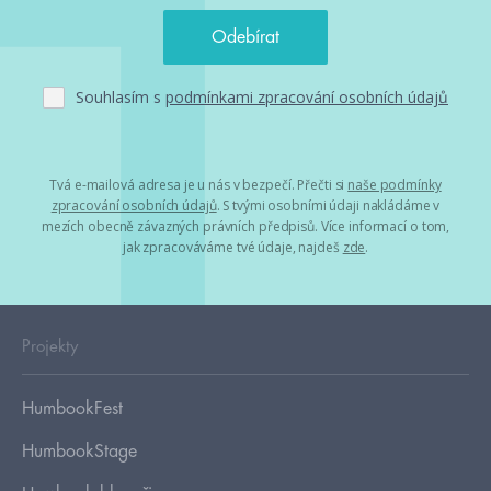
Souhlasím s
podmínkami zpracování osobních údajů
Tvá e-mailová adresa je u nás v bezpečí. Přečti si
naše podmínky
zpracování osobních údajů
. S tvými osobními údaji nakládáme v
mezích obecně závazných právních předpisů. Více informací o tom,
jak zpracováváme tvé údaje, najdeš
zde
.
Projekty
HumbookFest
HumbookStage