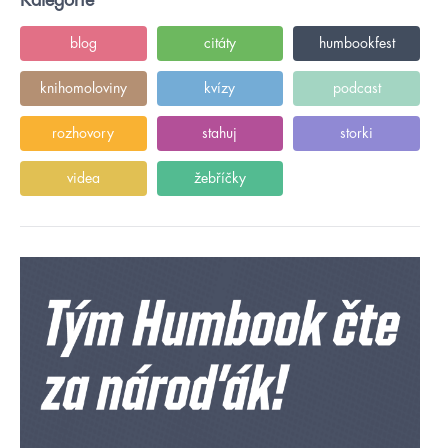
Kategorie
blog
citáty
humbookfest
knihomoloviny
kvízy
podcast
rozhovory
stahuj
storki
videa
žebříčky