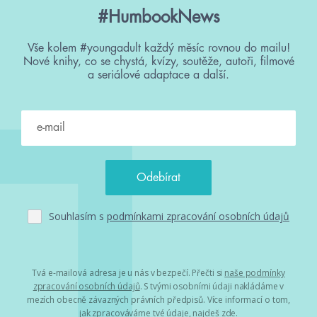
#HumbookNews
Vše kolem #youngadult každý měsíc rovnou do mailu!
Nové knihy, co se chystá, kvízy, soutěže, autoři, filmové
a seriálové adaptace a další.
Souhlasím s
podmínkami zpracování osobních údajů
Tvá e-mailová adresa je u nás v bezpečí. Přečti si
naše podmínky
zpracování osobních údajů
. S tvými osobními údaji nakládáme v
mezích obecně závazných právních předpisů. Více informací o tom,
jak zpracováváme tvé údaje, najdeš
zde
.