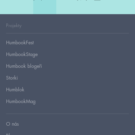
Projekty
HumbookFest
HumbookStage
Humbook blogeři
Storki
Humblok
HumbookMag
O nás