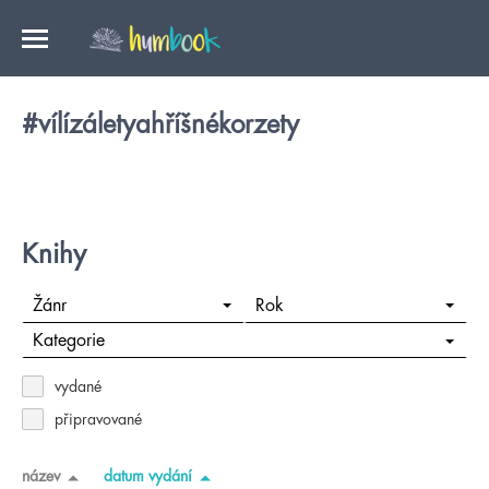
#vílízáletyahříšnékorzety
Knihy
Žánr
Rok
Kategorie
vydané
připravované
název
datum vydání