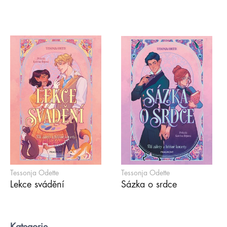
Tessonja Odette
Tessonja Odette
Lekce svádění
Sázka o srdce