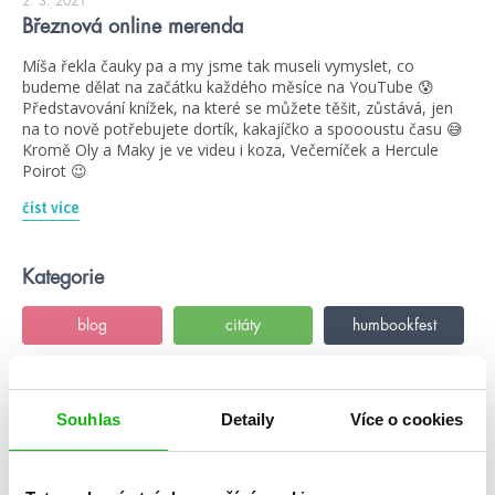
2. 3. 2021
Březnová online merenda
Míša řekla čauky pa a my jsme tak museli vymyslet, co
budeme dělat na začátku každého měsíce na YouTube 😰
Představování knížek, na které se můžete těšit, zůstává, jen
na to nově potřebujete dortík, kakajíčko a spoooustu času 😅
Kromě Oly a Maky je ve videu i koza, Večerníček a Hercule
Poirot 😉
číst více
Kategorie
blog
citáty
humbookfest
knihomoloviny
kvízy
podcast
Souhlas
Detaily
Více o cookies
rozhovory
stahuj
storki
videa
žebříčky