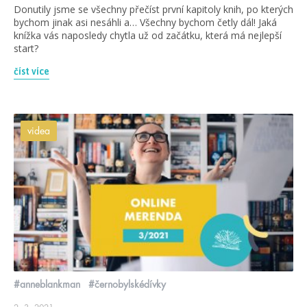
Donutily jsme se všechny přečíst první kapitoly knih, po kterých
bychom jinak asi nesáhli a… Všechny bychom četly dál! Jaká
knížka vás naposledy chytla už od začátku, která má nejlepší
start?
číst více
videa
#anneblankman
#černobylskédívky