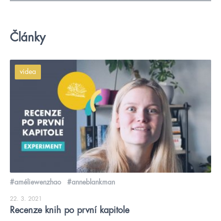
Články
videa
#améliewenzhao
#anneblankman
22. 3. 2021
Recenze knih po první kapitole