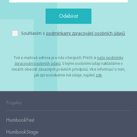
Souhlasím s
podmínkami zpracování osobních údajů
Tvá e-mailová adresa je u nás v bezpečí. Přečti si
naše podmínky
zpracování osobních údajů
. S tvými osobními údaji nakládáme v
mezích obecně závazných právních předpisů. Více informací o tom,
jak zpracováváme tvé údaje, najdeš
zde
.
Projekty
HumbookFest
HumbookStage