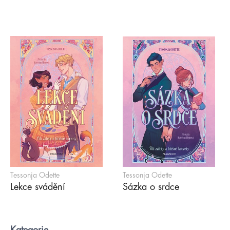
Tessonja Odette
Tessonja Odette
Lekce svádění
Sázka o srdce