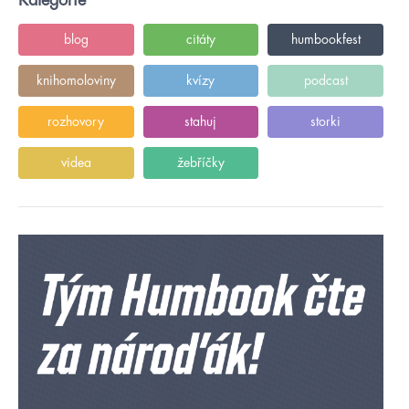
Kategorie
blog
citáty
humbookfest
knihomoloviny
kvízy
podcast
rozhovory
stahuj
storki
videa
žebříčky