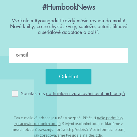
#HumbookNews
Vše kolem #youngadult každý měsíc rovnou do mailu!
Nové knihy, co se chystá, kvízy, soutěže, autoři, filmové
a seriálové adaptace a další.
Souhlasím s
podmínkami zpracování osobních údajů
Tvá e-mailová adresa je u nás v bezpečí. Přečti si
naše podmínky
zpracování osobních údajů
. S tvými osobními údaji nakládáme v
mezích obecně závazných právních předpisů. Více informací o tom,
jak zpracováváme tvé údaje, najdeš
zde
.