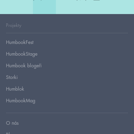
Projekty
HumbookFest
HumbookStage
Humbook blogeři
Storki
Humblok
HumbookMag
O nás