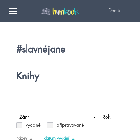
Domů
#slavnéjane
Knihy
Žánr
Rok
vydané
připravované
název
datum vydání