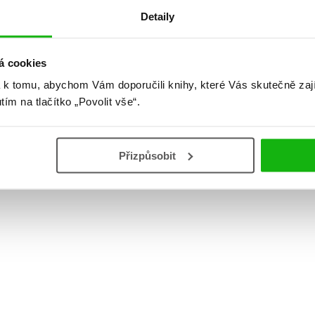
2019?
Detaily
01:54 Standalone 05:43 1. díly nových sérií 10:09
Pokračování sérií 18:12 Básničky a rekapitulace Honest
Guide Janek Rubeš, Honza Mikulka Všechno, co jste
á cookies
chtěli vědět o Praze, ale báli jste se zeptat! Netradiční
 k tomu, abychom Vám doporučili knihy, které Vás skutečně zaj
průvodce Janka Rubeše a Honzy Mikulky s ilustracemi
Elišky Podzimkové. Praha není jenom Hrad a Karlův
utím na tlačítko „Povolit vše“.
most. Než ji začnete objevovat, poznejte […]
číst více
Přizpůsobit