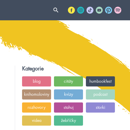
Kategorie
blog
citáty
humbookfest
knihomoloviny
kvízy
podcast
rozhovory
stahuj
storki
videa
žebříčky