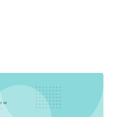
o se
.