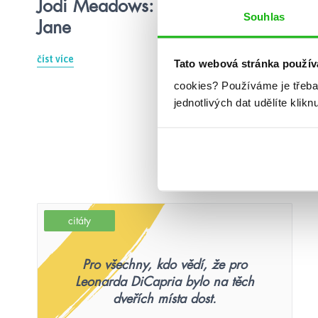
Jodi Meadows: Má chudinka
Souhlas
Jane
číst více
Tato webová stránka použív
cookies?
Používáme je třeba
jednotlivých dat udělíte klikn
citáty
Pro všechny, kdo vědí, že pro
Leonarda DiCapria bylo na těch
dveřích místa dost.