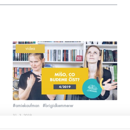
videa
#amiekaufman
#brigidkemmerer
31. 3. 2019
Míšo, co budeme číst v dubnu