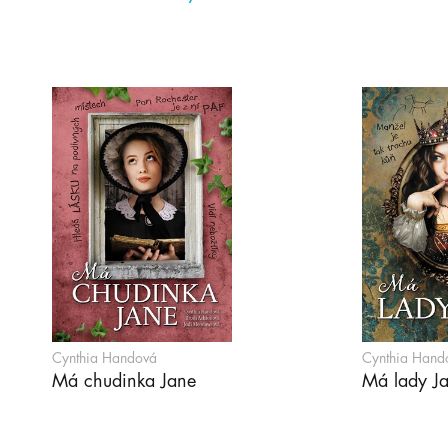
Cynthia Handová
Cynthia Hand
Má chudinka Jane
Má lady J