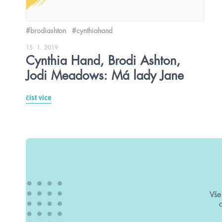
#brodiashton
#cynthiahand
15. 1. 2019
Cynthia Hand, Brodi Ashton,
Jodi Meadows: Má lady Jane
číst více
Vše