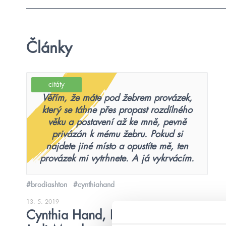
Články
citáty
Věřím, že máte pod žebrem provázek,
který se táhne přes propast rozdílného
věku a postavení až ke mně, pevně
privázán k mému žebru. Pokud si
najdete jiné místo a opustíte mě, ten
provázek mi vytrhnete. A já vykrvácím.
#brodiashton
#cynthiahand
13. 5. 2019
Cynthia Hand, Brodi Ashton,