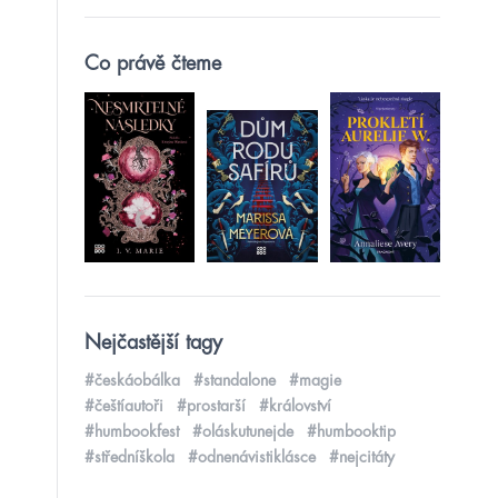
Co právě čteme
Nejčastější tagy
#českáobálka
#standalone
#magie
#češtíautoři
#prostarší
#království
#humbookfest
#oláskutunejde
#humbooktip
#středníškola
#odnenávistiklásce
#nejcitáty