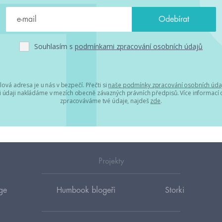
Souhlasím s
podmínkami zpracování osobních údajů
lová adresa je u nás v bezpečí. Přečti si
naše podmínky zpracování osobních úda
 údaji nakládáme v mezích obecně závazných právních předpisů. Více informací o
zpracováváme tvé údaje, najdeš
zde
.
Projekty
ge
Humbook blogeři
Storki