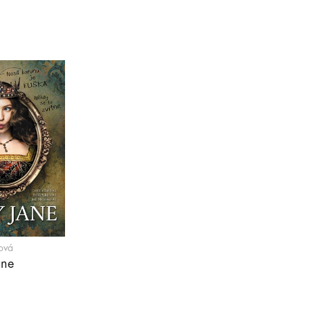
ová
ane