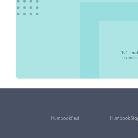
Tvá e-mai
osobními
HumbookFest
HumbookSta