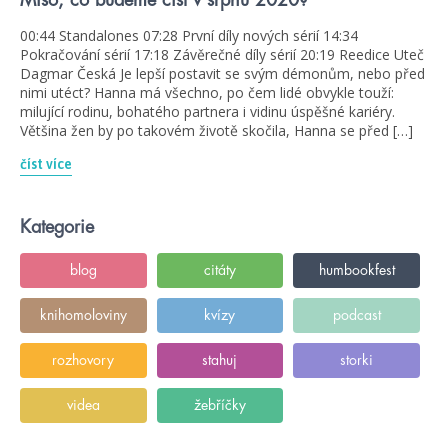
00:44 Standalones 07:28 První díly nových sérií 14:34
Pokračování sérií 17:18 Závěrečné díly sérií 20:19 Reedice Uteč
Dagmar Česká Je lepší postavit se svým démonům, nebo před
nimi utéct? Hanna má všechno, po čem lidé obvykle touží:
milující rodinu, bohatého partnera i vidinu úspěšné kariéry.
Většina žen by po takovém životě skočila, Hanna se před […]
číst více
Kategorie
blog
citáty
humbookfest
knihomoloviny
kvízy
podcast
rozhovory
stahuj
storki
videa
žebříčky