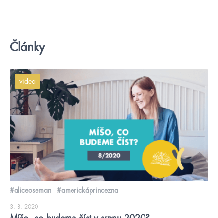
Články
videa
#aliceoseman
#americkáprincezna
3. 8. 2020
Míšo, co budeme číst v srpnu 2020?