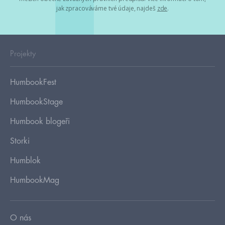
jak zpracováváme tvé údaje, najdeš
zde
.
Projekty
HumbookFest
HumbookStage
Humbook blogeři
Storki
Humblok
HumbookMag
O nás