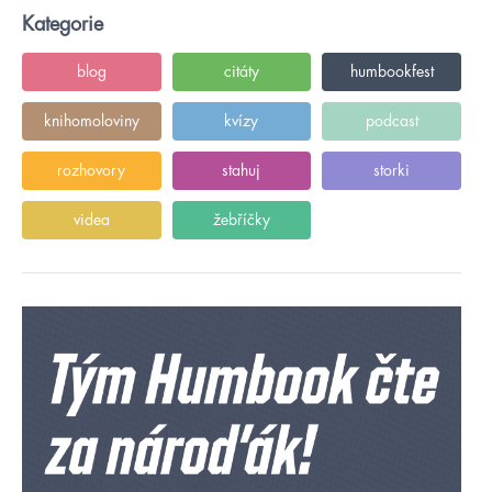
Kategorie
blog
citáty
humbookfest
knihomoloviny
kvízy
podcast
rozhovory
stahuj
storki
videa
žebříčky