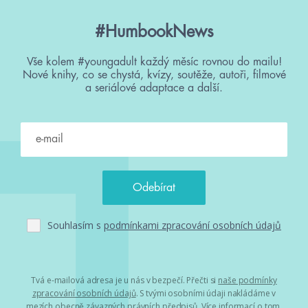
#HumbookNews
Vše kolem #youngadult každý měsíc rovnou do mailu!
Nové knihy, co se chystá, kvízy, soutěže, autoři, filmové
a seriálové adaptace a další.
Souhlasím s
podmínkami zpracování osobních údajů
Tvá e-mailová adresa je u nás v bezpečí. Přečti si
naše podmínky
zpracování osobních údajů
. S tvými osobními údaji nakládáme v
mezích obecně závazných právních předpisů. Více informací o tom,