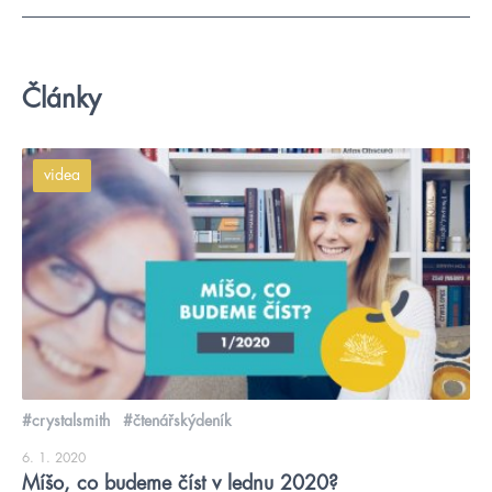
Články
videa
#crystalsmith
#čtenářskýdeník
6. 1. 2020
Míšo, co budeme číst v lednu 2020?