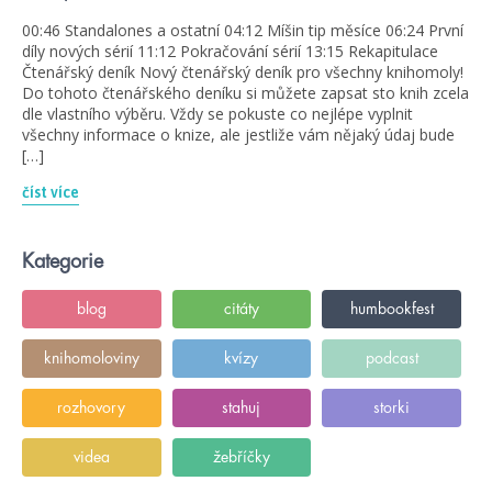
00:46 Standalones a ostatní 04:12 Míšin tip měsíce 06:24 První
díly nových sérií 11:12 Pokračování sérií 13:15 Rekapitulace
Čtenářský deník Nový čtenářský deník pro všechny knihomoly!
Do tohoto čtenářského deníku si můžete zapsat sto knih zcela
dle vlastního výběru. Vždy se pokuste co nejlépe vyplnit
všechny informace o knize, ale jestliže vám nějaký údaj bude
[…]
číst více
Kategorie
blog
citáty
humbookfest
knihomoloviny
kvízy
podcast
rozhovory
stahuj
storki
videa
žebříčky