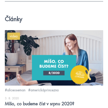
Články
videa
#aliceoseman
#americkáprincezna
3. 8. 2020
Míšo, co budeme číst v srpnu 2020?