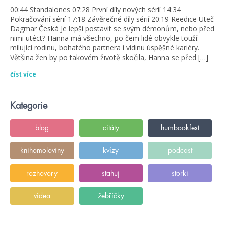
00:44 Standalones 07:28 První díly nových sérií 14:34
Pokračování sérií 17:18 Závěrečné díly sérií 20:19 Reedice Uteč
Dagmar Česká Je lepší postavit se svým démonům, nebo před
nimi utéct? Hanna má všechno, po čem lidé obvykle touží:
milující rodinu, bohatého partnera i vidinu úspěšné kariéry.
Většina žen by po takovém životě skočila, Hanna se před […]
číst více
Kategorie
blog
citáty
humbookfest
knihomoloviny
kvízy
podcast
rozhovory
stahuj
storki
videa
žebříčky