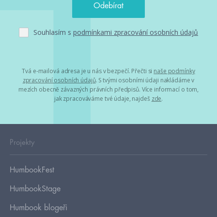
Souhlasím s
podmínkami zpracování osobních údajů
Tvá e-mailová adresa je u nás v bezpečí. Přečti si
naše podmínky
zpracování osobních údajů
. S tvými osobními údaji nakládáme v
mezích obecně závazných právních předpisů. Více informací o tom,
jak zpracováváme tvé údaje, najdeš
zde
.
Projekty
HumbookFest
HumbookStage
Humbook blogeři