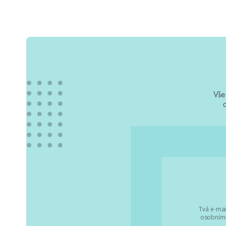
Vše
Tvá e-mai
osobními