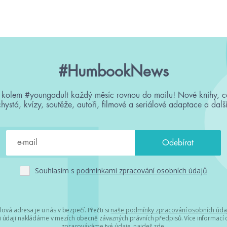
#HumbookNews
 kolem #youngadult každý měsíc rovnou do mailu! Nové knihy, c
chystá, kvízy, soutěže, autoři, filmové a seriálové adaptace a další
Souhlasím s
podmínkami zpracování osobních údajů
lová adresa je u nás v bezpečí. Přečti si
naše podmínky zpracování osobních úda
 údaji nakládáme v mezích obecně závazných právních předpisů. Více informací o
zpracováváme tvé údaje, najdeš
zde
.