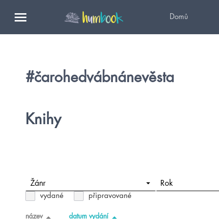
Domů
#čarohedvábnánevěsta
Knihy
Žánr
Rok
vydané
připravované
název
datum vydání