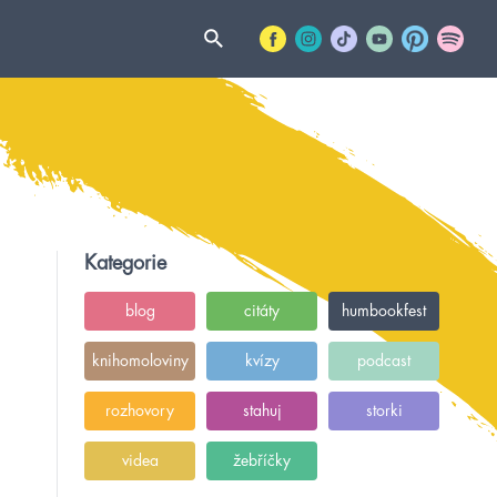
Kategorie
blog
citáty
humbookfest
knihomoloviny
kvízy
podcast
rozhovory
stahuj
storki
videa
žebříčky