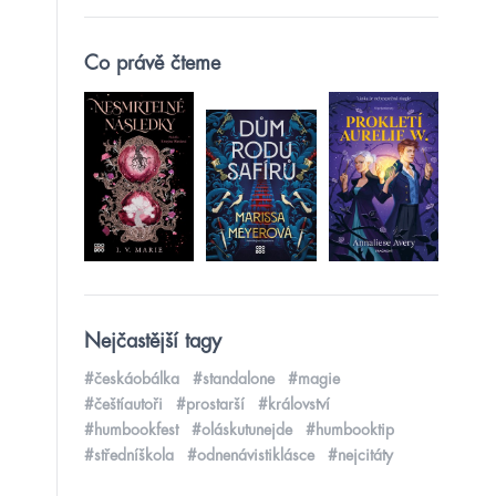
Co právě čteme
Nejčastější tagy
#českáobálka
#standalone
#magie
#češtíautoři
#prostarší
#království
#humbookfest
#oláskutunejde
#humbooktip
#středníškola
#odnenávistiklásce
#nejcitáty