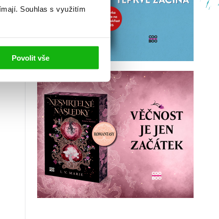
ímají.
Souhlas s využitím
Povolit vše