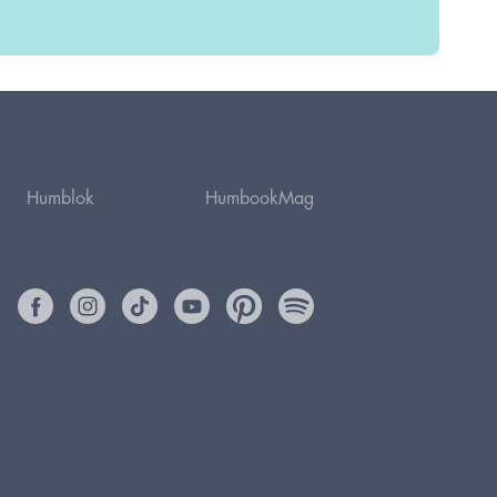
Humblok
HumbookMag