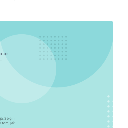
o se
.
jů
. S tvými
 tom, jak