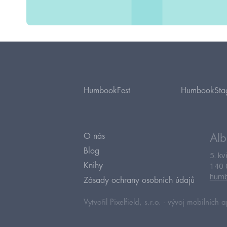
HumbookFest
HumbookSta
O nás
Alb
Blog
5. k
140 
Knihy
humb
Zásady ochrany osobních údajů
Vytvořil Pixelfield, s.r.o. -
vývoj mobilních a