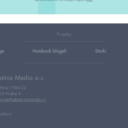
Projekty
ge
Humbook blogeři
Storki
atros Media a.s.
větna 1746/22
00 Praha 4
ook@albatrosmedia.cz
plikací