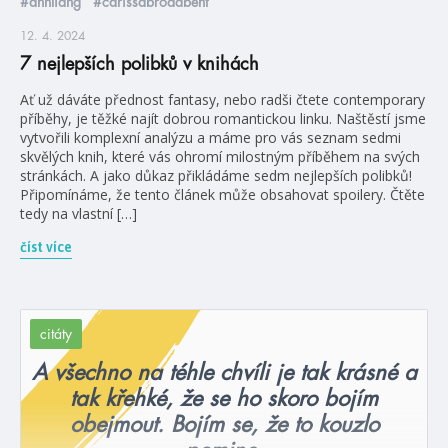
#annliang
#carissabroadbent
12. 4. 2024
7 nejlepších polibků v knihách
Ať už dáváte přednost fantasy, nebo radši čtete contemporary
příběhy, je těžké najít dobrou romantickou linku. Naštěstí jsme
vytvořili komplexní analýzu a máme pro vás seznam sedmi
skvělých knih, které vás ohromí milostným příběhem na svých
stránkách. A jako důkaz přikládáme sedm nejlepších polibků!
Připomínáme, že tento článek může obsahovat spoilery. Čtěte
tedy na vlastní […]
číst více
citáty
A všechno na téhle chvíli je tak krásné a
tak křehké, že se ho skoro bojím
obejmout. Bojím se, že to kouzlo