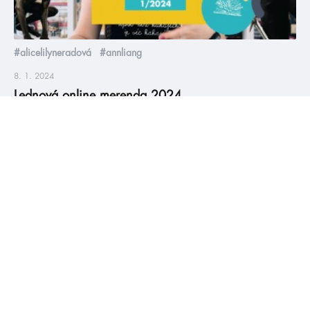
#alicelilyneradová
#annliang
8. 1. 2024
Lednová online merenda 2024
Máme tu nový rok, s ním spoustu nových knih, ale některé věci
zůstávají příjemně neměnné: Ola, Maky, kakajíčko, dezert,
veverka Špekáček a merenda plná lednových knižních tipů 😎📚
číst více
#HumbookNews
Vše kolem #youngadult každý měsíc rovnou do mailu!
Nové knihy, co se chystá, kvízy, soutěže, autoři, filmové