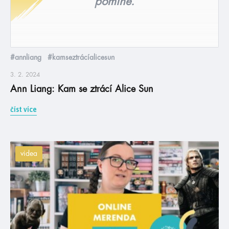
pomine.
#annliang
#kamseztrácíalicesun
3. 2. 2024
Ann Liang: Kam se ztrácí Alice Sun
číst více
videa