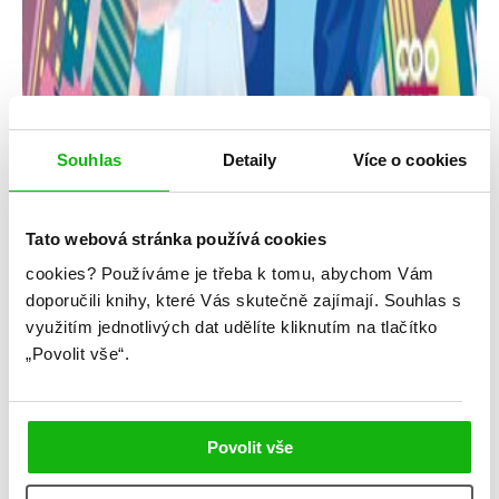
Souhlas
Detaily
Více o cookies
Tato webová stránka používá cookies
cookies?
Používáme je třeba k tomu, abychom Vám
Ann Liang
doporučili knihy, které Vás skutečně zajímají.
Souhlas s
využitím jednotlivých dat udělíte kliknutím na tlačítko
Tentokrát je to doopravdy
„Povolit vše“.
Kategorie: young adult
Žánr: Contemporary
Povolit vše
#annliang
#odpřátelstvíklásce
#předstíranérandění
#slaďárna
#standalone
#středníškola