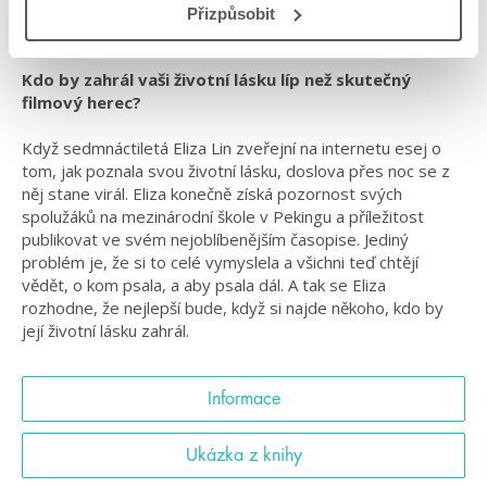
Přizpůsobit
#tentokrátjetodoopravdy
Kdo by zahrál vaši životní lásku líp než skutečný
filmový herec?
Když sedmnáctiletá Eliza Lin zveřejní na internetu esej o
tom, jak poznala svou životní lásku, doslova přes noc se z
něj stane virál. Eliza konečně získá pozornost svých
spolužáků na mezinárodní škole v Pekingu a příležitost
publikovat ve svém nejoblíbenějším časopise. Jediný
problém je, že si to celé vymyslela a všichni teď chtějí
vědět, o kom psala, a aby psala dál. A tak se Eliza
rozhodne, že nejlepší bude, když si najde někoho, kdo by
její životní lásku zahrál.
Informace
Ukázka z knihy