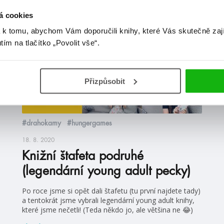
á cookies
videa
 k tomu, abychom Vám doporučili knihy, které Vás skutečně zaj
utím na tlačítko „Povolit vše“.
Přizpůsobit
#drahokamy
#hungergames
18. 8. 2020
Knižní štafeta podruhé
(legendární young adult pecky)
Po roce jsme si opět dali štafetu (tu první najdete tady)
a tentokrát jsme vybrali legendární young adult knihy,
které jsme nečetli! (Teda někdo jo, ale většina ne 😂)