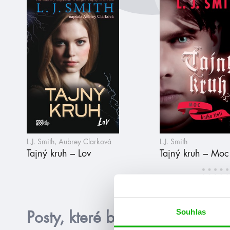
L.J. Smith, Aubrey Clarková
L.J. Smith
Tajný kruh – Lov
Tajný kruh – Moc
Souhlas
Posty, které by tě mohly zajím