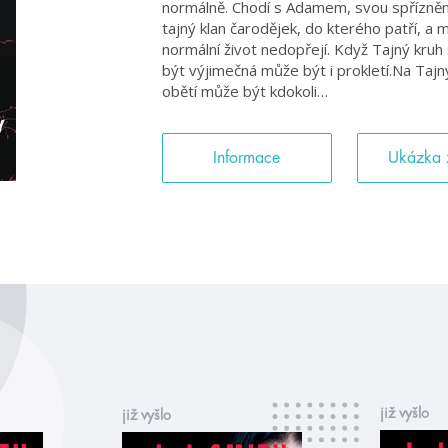
normálně. Chodí s Adamem, svou spřízněn
tajný klan čarodějek, do kterého patří, a m
normální život nedopřejí. Když Tajný kruh 
být výjimečná může být i prokletí.Na Tajný
obětí může být kdokoli…
Informace
Ukázka 
již vyšlo
již vyšlo