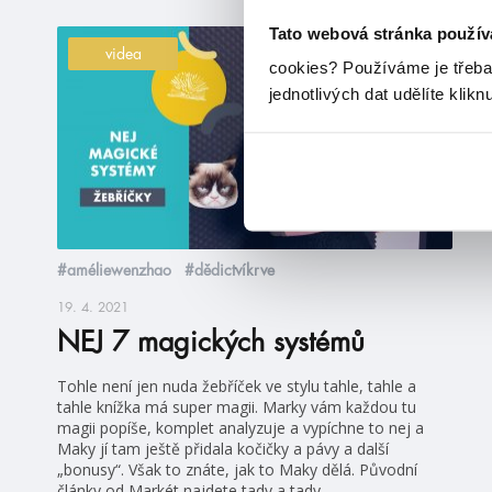
Tato webová stránka použív
videa
cookies?
Používáme je třeba
jednotlivých dat udělíte klikn
#améliewenzhao
#dědictvíkrve
19. 4. 2021
NEJ 7 magických systémů
Tohle není jen nuda žebříček ve stylu tahle, tahle a
tahle knížka má super magii. Marky vám každou tu
magii popíše, komplet analyzuje a vypíchne to nej a
Maky jí tam ještě přidala kočičky a pávy a další
„bonusy“. Však to znáte, jak to Maky dělá. Původní
články od Markét najdete tady a tady.