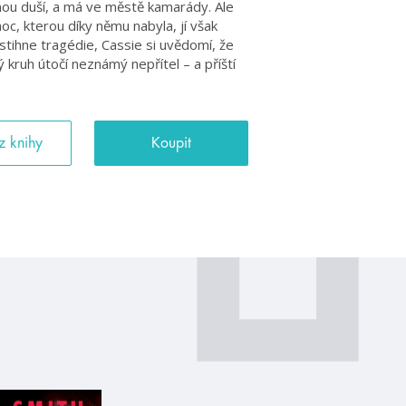
ou duší, a má ve městě kamarády. Ale
oc, kterou díky němu nabyla, jí však
stihne tragédie, Cassie si uvědomí, že
 kruh útočí neznámý nepřítel – a příští
z knihy
Koupit