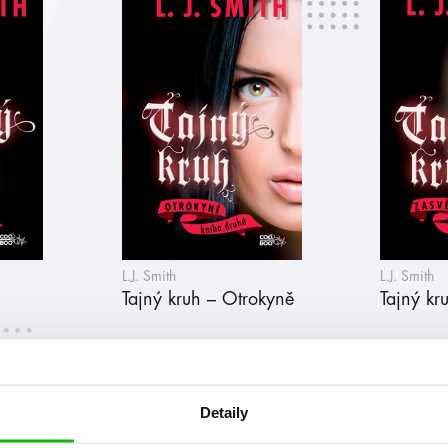
L.J. Smith
L.J. Smith
Tajný kruh – Otrokyně
Tajný kr
Detaily
at