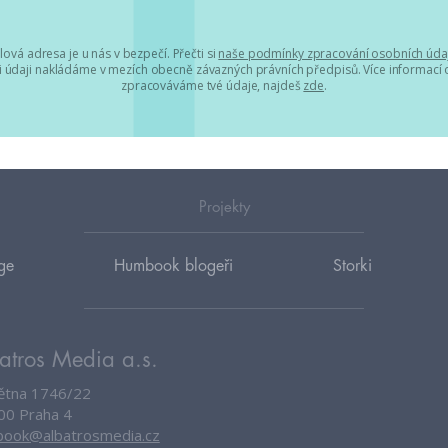
lová adresa je u nás v bezpečí. Přečti si
naše podmínky zpracování osobních úda
 údaji nakládáme v mezích obecně závazných právních předpisů. Více informací o
zpracováváme tvé údaje, najdeš
zde
.
Projekty
ge
Humbook blogeři
Storki
atros Media a.s.
větna 1746/22
00 Praha 4
ook@albatrosmedia.cz