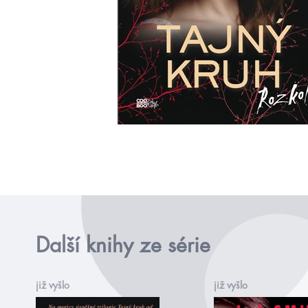
Další knihy ze série
již vyšlo
již vyšlo