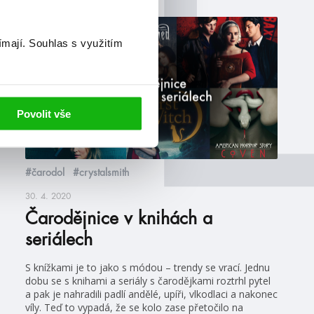
blog
ímají.
Souhlas s využitím
Povolit vše
#čarodol
#crystalsmith
30. 4. 2020
Čarodějnice v knihách a
seriálech
S knížkami je to jako s módou – trendy se vrací. Jednu
dobu se s knihami a seriály s čarodějkami roztrhl pytel
a pak je nahradili padlí andělé, upíři, vlkodlaci a nakonec
víly. Teď to vypadá, že se kolo zase přetočilo na