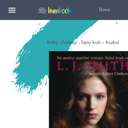
Domů
Knihy
Fantasy
Tajný kruh – Rozkol