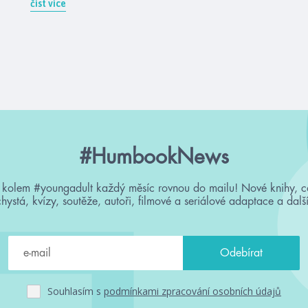
číst více
#HumbookNews
 kolem #youngadult každý měsíc rovnou do mailu! Nové knihy, c
chystá, kvízy, soutěže, autoři, filmové a seriálové adaptace a další
Souhlasím s
podmínkami zpracování osobních údajů