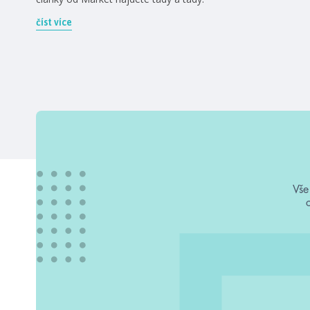
číst více
Vše