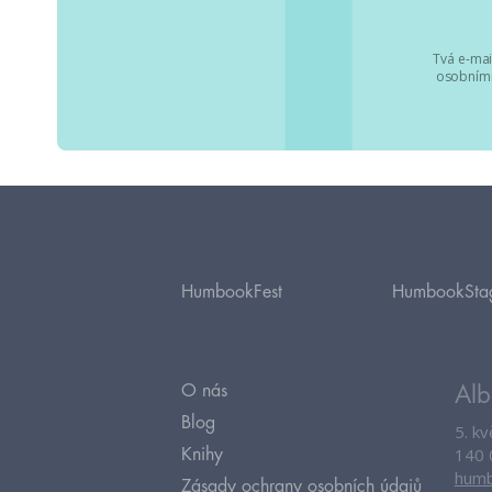
Tvá e-mai
osobními
HumbookFest
HumbookSta
O nás
Alb
Blog
5. k
140 
Knihy
humb
Zásady ochrany osobních údajů