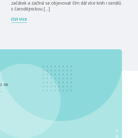
začátek a začíná se objevovat čím dál více knih i seriálů
s čarodějnickou […]
číst více
o se
.