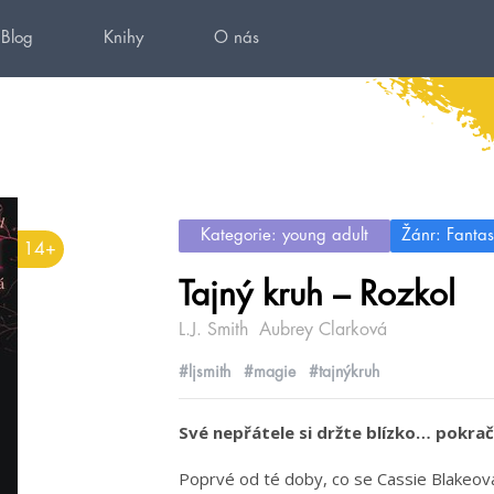
Blog
Knihy
O nás
Kategorie: young adult
Žánr: Fantas
14+
Tajný kruh – Rozkol
L.J. Smith
Aubrey Clarková
#ljsmith
#magie
#tajnýkruh
Své nepřátele si držte blízko… pokrač
Poprvé od té doby, co se Cassie Blakeová