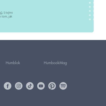
jů
. S tvými
 tom, jak
Humblok
HumbookMag