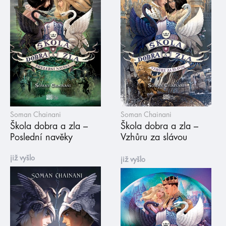
Soman Chainani
Soman Chainani
Škola dobra a zla –
Škola dobra a zla –
Poslední navěky
Vzhůru za slávou
již vyšlo
již vyšlo