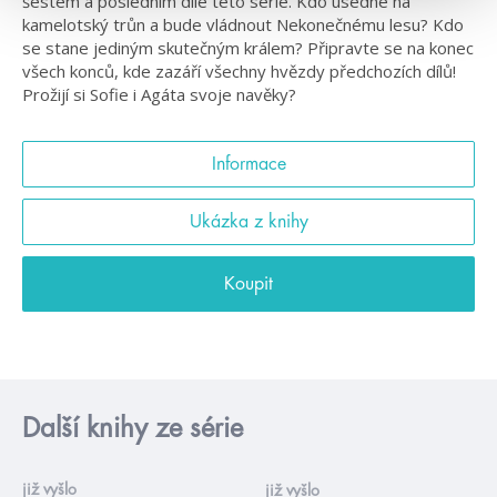
šestém a posledním díle této série. Kdo usedne na
kamelotský trůn a bude vládnout Nekonečnému lesu? Kdo
se stane jediným skutečným králem? Připravte se na konec
všech konců, kde zazáří všechny hvězdy předchozích dílů!
Prožijí si Sofie i Agáta svoje navěky?
Informace
Ukázka z knihy
Koupit
Další knihy ze série
již vyšlo
již vyšlo