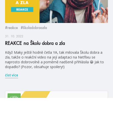
#reakce
#školadobraazla
31. 10. 2022
REAKCE na Školu dobra a zla
Když Maky ještě hodně četla YA, tak milovala Školu dobra a
zla, takže o reakční video na její adaptaci na Netflixu se
naprosto dobrovolně a poměrně nadšeně přihlásila 😁 Jak to
dopadlo? (Pozor, obsahuje spoilery!)
číst více
citáty
Láska. První pravidlo všech pohádek.