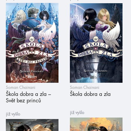
Soman Chainani
Soman Chainani
Škola dobra a zla –
Škola dobra a zla
Svět bez princů
již vyšlo
již vyšlo