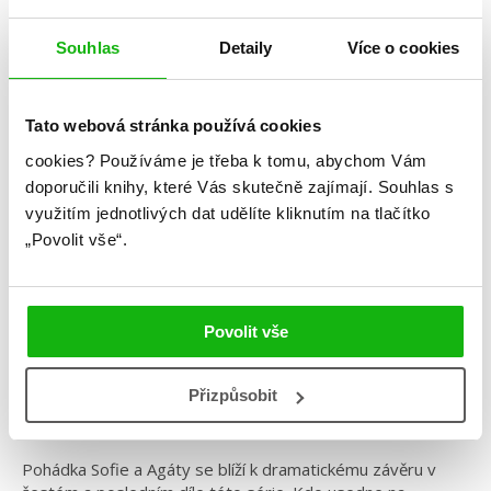
Souhlas
Detaily
Více o cookies
Soman Chainani
Tato webová stránka používá cookies
Škola dobra a zla – Jediný skutečný
cookies?
Používáme je třeba k tomu, abychom Vám
král
doporučili knihy, které Vás skutečně zajímají.
Souhlas s
využitím jednotlivých dat udělíte kliknutím na tlačítko
Kategorie: young adult
„Povolit vše“.
Žánr: Fantasy
Série: Škola dobra a zla
Povolit vše
#magie
#oláskutunejde
#školadobraazla
#somanchainani
Přizpůsobit
Šestá návštěva Školy dobra a zla je tu! Závěr nové
trilogie z pohádkového světa.
Pohádka Sofie a Agáty se blíží k dramatickému závěru v