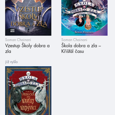
Soman Chainani
Soman Chainani
Vzestup Školy dobra a
Škola dobra a zla –
zla
Křišťál času
již vyšlo