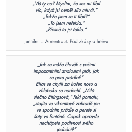
„Víš ty co? Myslím, že ses mi líbil
víc, když jsi neměl sílu mluvit.“
„Takže jsem se ti líbil?“
„To jsem neřekla.“
„Přesně to jsi řekla.“
Jennifer L. Armentrout: Pád zkázy a hněvu
„Jak se může člověk s vašimi
impozantními znalostmi ptát, jak
se pere prádlo?“
Elias se chytil za kořen nosu a
zhluboka se nadechl. „Milá
slečno Ettingsová,“ řekl pomalu,
„stojíte ve vikomtově zahradě jen
ve spodním prádle a perete si
šaty ve fontáně. Copak opravdu
nechápete podivnost svého
jednání?“