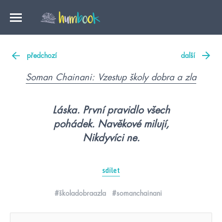
předchozí
další
Soman Chainani: Vzestup školy dobra a zla
Láska. První pravidlo všech
pohádek. Navěkové milují,
Nikdyvíci ne.
sdílet
#školadobraazla
#somanchainani