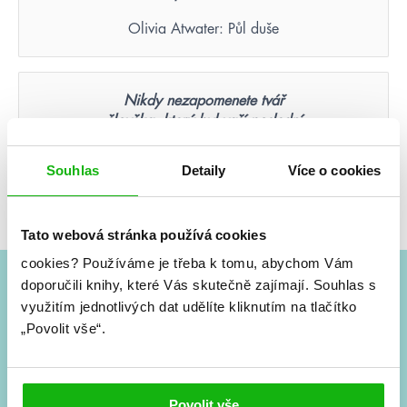
Olivia Atwater: Půl duše
Nikdy nezapomenete tvář
člověka, který byl vaší poslední
nadějí.
Souhlas
Detaily
Více o cookies
Suzanne Collins: Hunger Games – Aréna smrti
(ilustrované vydání)
Tato webová stránka používá cookies
cookies?
Používáme je třeba k tomu, abychom Vám
doporučili knihy, které Vás skutečně zajímají.
Souhlas s
#HumbookNews
využitím jednotlivých dat udělíte kliknutím na tlačítko
„Povolit vše“.
Vše kolem #youngadult každý měsíc rovnou do mailu!
Nové knihy, co se chystá, kvízy, soutěže, autoři, filmové
a seriálové adaptace a další.
Povolit vše