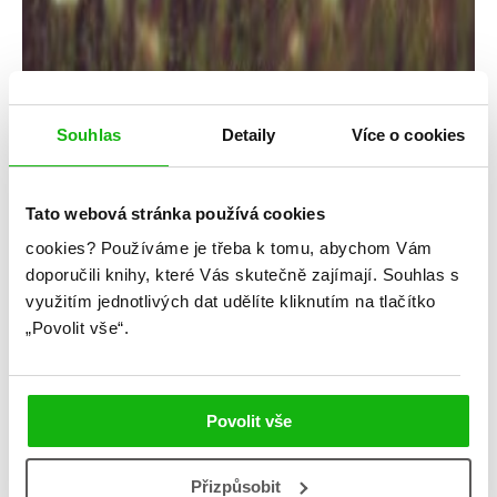
Souhlas
Detaily
Více o cookies
Tato webová stránka používá cookies
cookies?
Používáme je třeba k tomu, abychom Vám
Rachel Griffin
doporučili knihy, které Vás skutečně zajímají.
Souhlas s
využitím jednotlivých dat udělíte kliknutím na tlačítko
Období čarodějů
„Povolit vše“.
Kategorie: young adult
Žánr: Fantasy
Povolit vše
#českáobálka
#magie
#obdobíčarodějů
#rachelgriffin
#standalone
Přizpůsobit