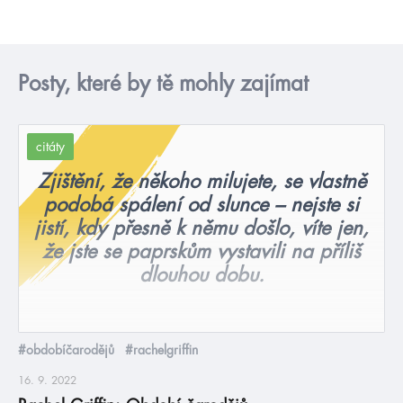
Posty, které by tě mohly zajímat
citáty
Zjištění, že někoho milujete, se vlastně
podobá spálení od slunce – nejste si
jistí, kdy přesně k němu došlo, víte jen,
že jste se paprskům vystavili na příliš
dlouhou dobu.
#obdobíčarodějů
#rachelgriffin
16. 9. 2022