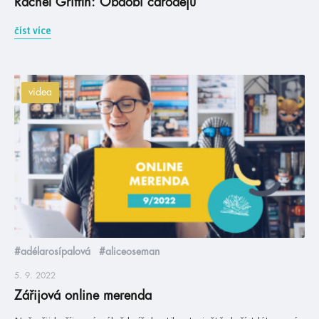
Rachel Griffin: Období čarodějů
číst více
videa
#adélarosípalová
#aliceoseman
5. 9. 2022
Zářijová online merenda