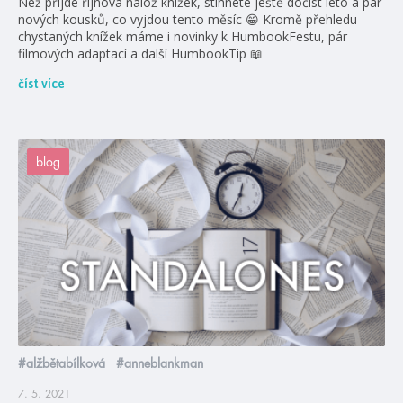
Než přijde říjnová nálož knížek, stihnete ještě dočíst léto a pár
nových kousků, co vyjdou tento měsíc 😁 Kromě přehledu
chystaných knížek máme i novinky k HumbookFestu, pár
filmových adaptací a další HumbookTip 📖
číst více
blog
#alžbětabílková
#anneblankman
7. 5. 2021