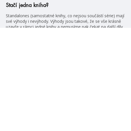
Stačí jedna kniha?
Standalones (samostatné knihy, co nejsou součástí série) mají
své výhody i nevýhody. Výhody jsou takové, že se vše krásně
uzavře v rámci jedné knihy a nemusíme pak čekat na další díly.
Největší nevýhoda je taková, že už pak nemáme šanci se
znovu setkat s oblíbenými postavami, protože jejich knižní
příběh už skončil. A my je […]
číst více
#HumbookNews
Vše kolem #youngadult každý měsíc rovnou do mailu!
Nové knihy, co se chystá, kvízy, soutěže, autoři, filmové
a seriálové adaptace a další.