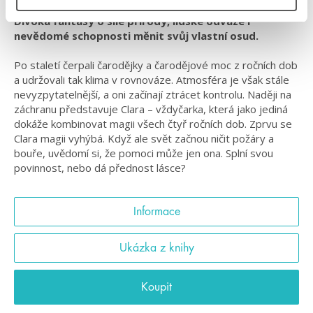
Divoká fantasy o síle přírody, lidské odvaze i
nevědomé schopnosti měnit svůj vlastní osud.
Po staletí čerpali čarodějky a čarodějové moc z ročních dob
a udržovali tak klima v rovnováze. Atmosféra je však stále
nevyzpytatelnější, a oni začínají ztrácet kontrolu. Naději na
záchranu představuje Clara – vždyčarka, která jako jediná
dokáže kombinovat magii všech čtyř ročních dob. Zprvu se
Clara magii vyhýbá. Když ale svět začnou ničit požáry a
bouře, uvědomí si, že pomoci může jen ona. Splní svou
povinnost, nebo dá přednost lásce?
Informace
Ukázka z knihy
Koupit