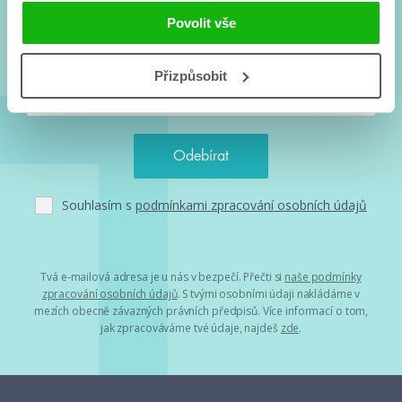
Nové knihy, co se chystá, kvízy, soutěže, autoři, filmové
Povolit vše
a seriálové adaptace a další.
Přizpůsobit
Souhlasím s
podmínkami zpracování osobních údajů
Tvá e-mailová adresa je u nás v bezpečí. Přečti si
naše podmínky
zpracování osobních údajů
. S tvými osobními údaji nakládáme v
mezích obecně závazných právních předpisů. Více informací o tom,
jak zpracováváme tvé údaje, najdeš
zde
.