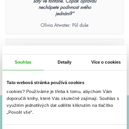
šaty ve fontáně. Copak opravdu
nechápete podivnost svého
jednání?“
Olivia Atwater: Půl duše
Nikdy nezapomenete tvář
člověka, který byl vaší poslední
nadějí.
Souhlas
Detaily
Více o cookies
Suzanne Collins: Hunger Games – Aréna smrti
(ilustrované vydání)
Tato webová stránka používá cookies
cookies?
Používáme je třeba k tomu, abychom Vám
doporučili knihy, které Vás skutečně zajímají.
Souhlas s
využitím jednotlivých dat udělíte kliknutím na tlačítko
„Povolit vše“.
#HumbookNews
Vše kolem #youngadult každý měsíc rovnou do mailu!