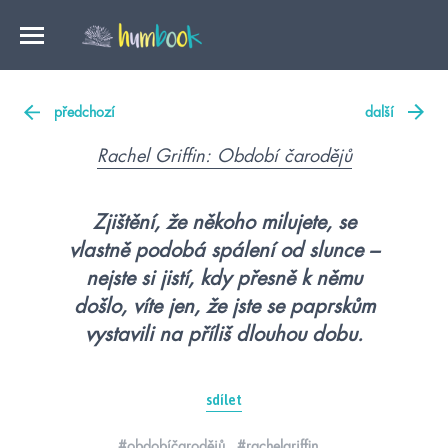
předchozí
další
Rachel Griffin: Období čarodějů
Zjištění, že někoho milujete, se
vlastně podobá spálení od slunce –
nejste si jistí, kdy přesně k němu
došlo, víte jen, že jste se paprskům
vystavili na příliš dlouhou dobu.
sdílet
#obdobíčarodějů
#rachelgriffin