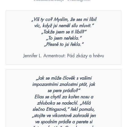
„Víš ty co? Myslím, že ses mi líbil
víc, když jsi neměl sílu mluvit.“
„Takže jsem se ti líbil?“
„To jsem neřekla.“
„Přesně to jsi řekla.“
Jennifer L. Armentrout: Pád zkázy a hněvu
„Jak se může člověk s vašimi
impozantními znalostmi ptát, jak
se pere prádlo?“
Elias se chytil za kořen nosu a
zhluboka se nadechl. „Milá
slečno Ettingsová,“ řekl pomalu,
„stojíte ve vikomtově zahradě jen
ve spodním prádle a perete si