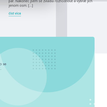
pár. Nakonec jsem se zvládla rozhodnout a vybrat jich
jenom osm. […]
číst více
o se
.