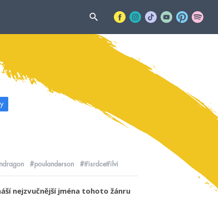
y
ndragon
#poulanderson
#třisrdcetřilvi
áší nejzvučnější jména tohoto žánru