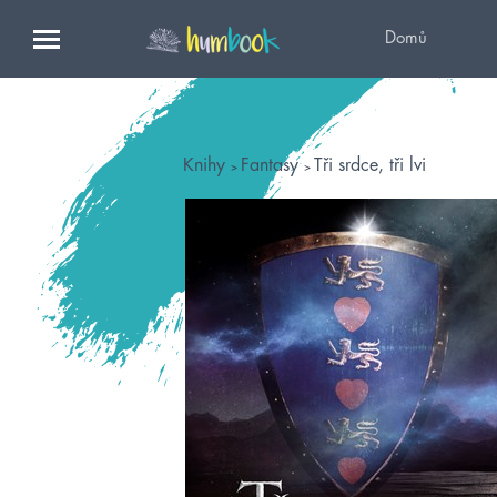
Domů
Knihy
Fantasy
Tři srdce, tři lvi