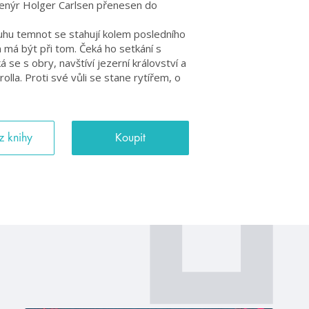
nženýr Holger Carlsen přenesen do
ruhu temnot se stahují kolem posledního
on má být při tom. Čeká ho setkání s
ká se s obry, navštíví jezerní království a
olla. Proti své vůli se stane rytířem, o
z knihy
Koupit