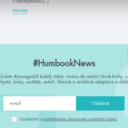
s čarodějnickou […]
číst více
#HumbookNews
 kolem #youngadult každý měsíc rovnou do mailu! Nové knihy, c
chystá, kvízy, soutěže, autoři, filmové a seriálové adaptace a další
Souhlasím s
podmínkami zpracování osobních údajů