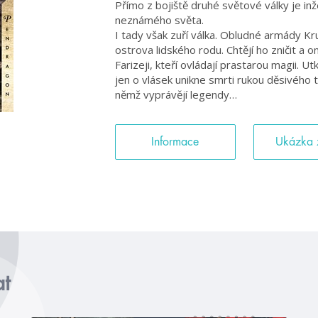
Přímo z bojiště druhé světové války je i
neznámého světa.
I tady však zuří válka. Obludné armády K
ostrova lidského rodu. Chtějí ho zničit a 
Farizeji, kteří ovládají prastarou magii. Ut
jen o vlásek unikne smrti rukou děsivého tr
němž vyprávějí legendy…
Informace
Ukázka 
at