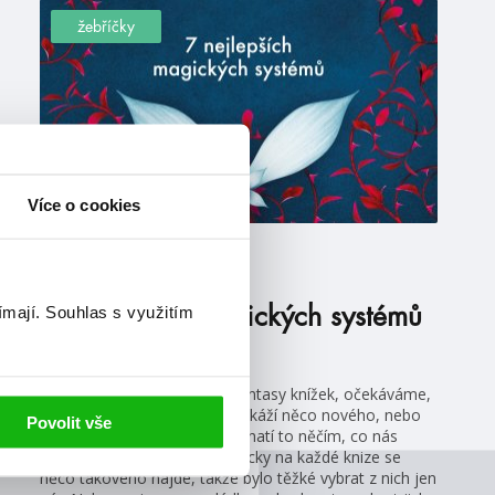
žebříčky
Více o cookies
#crystalsmith
#everless
21. 1. 2020
ímají.
Souhlas s využitím
7 nejlepších magických systémů
v knížkách
Když se pouštíme do čtení fantasy knížek, očekáváme,
že autor nebo autorka nám ukáží něco nového, nebo
Povolit vše
aspoň něco starého, ale obohatí to něčím, co nás
překvapí nebo vykolejí. Prakticky na každé knize se
něco takového najde, takže bylo těžké vybrat z nich jen