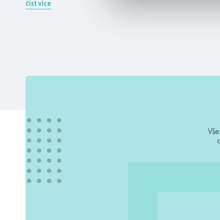
číst více
Vše