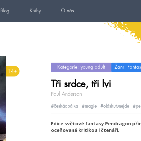
Blog
Knihy
O nás
Kategorie: young adult
Žánr: Fantas
14+
Tři srdce, tři lvi
Poul Anderson
#českáobálka
#magie
#oláskutunejde
#pe
Edice světové fantasy Pendragon přin
oceňovaná kritikou i čtenáři.