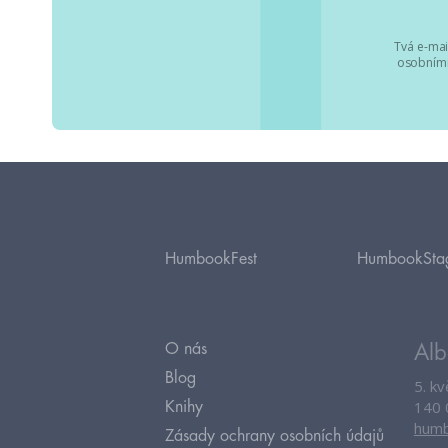
Tvá e-mai
osobními
HumbookFest
HumbookSta
O nás
Alb
Blog
5. k
140 
Knihy
humb
Zásady ochrany osobních údajů