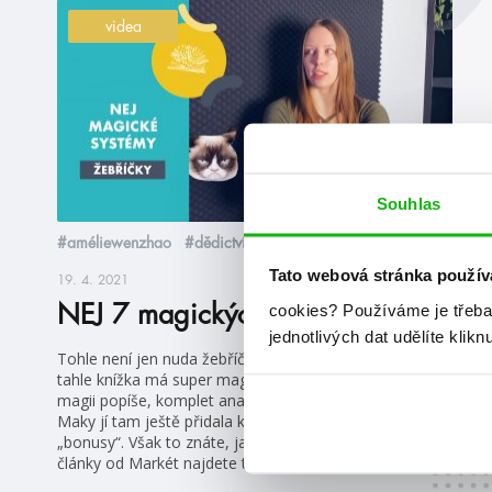
videa
Souhlas
#améliewenzhao
#dědictvíkrve
Tato webová stránka použív
19. 4. 2021
cookies?
Používáme je třeba
NEJ 7 magických systémů
jednotlivých dat udělíte klikn
Tohle není jen nuda žebříček ve stylu tahle, tahle a
tahle knížka má super magii. Marky vám každou tu
magii popíše, komplet analyzuje a vypíchne to nej a
Maky jí tam ještě přidala kočičky a pávy a další
„bonusy“. Však to znáte, jak to Maky dělá. Původní
články od Markét najdete tady a tady.