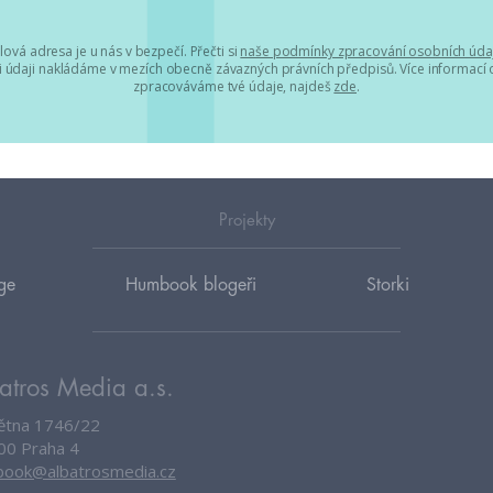
lová adresa je u nás v bezpečí. Přečti si
naše podmínky zpracování osobních úda
 údaji nakládáme v mezích obecně závazných právních předpisů. Více informací o
zpracováváme tvé údaje, najdeš
zde
.
Projekty
ge
Humbook blogeři
Storki
atros Media a.s.
větna 1746/22
00 Praha 4
ook@albatrosmedia.cz