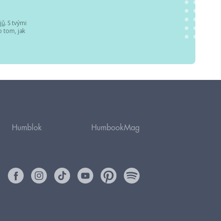
jů
. S tvými
 tom, jak
Humblok
HumbookMag