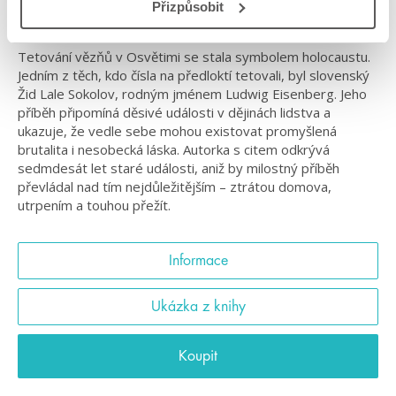
Přizpůsobit
Dosud nevyřčený příběh z tábora smrti
Tetování vězňů v Osvětimi se stala symbolem holocaustu.
Jedním z těch, kdo čísla na předloktí tetovali, byl slovenský
Žid Lale Sokolov, rodným jménem Ludwig Eisenberg. Jeho
příběh připomíná děsivé události v dějinách lidstva a
ukazuje, že vedle sebe mohou existovat promyšlená
brutalita i nesobecká láska. Autorka s citem odkrývá
sedmdesát let staré události, aniž by milostný příběh
převládal nad tím nejdůležitějším – ztrátou domova,
utrpením a touhou přežít.
Informace
Ukázka z knihy
Koupit