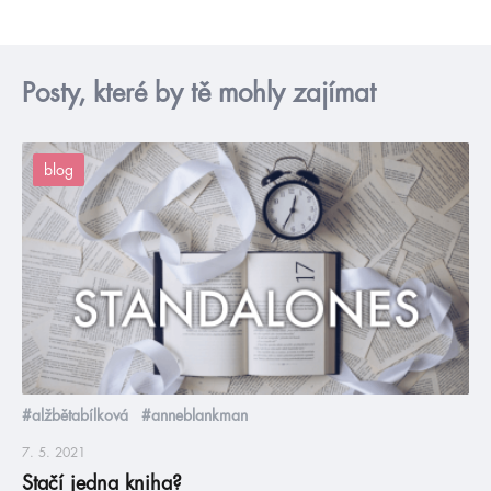
Posty, které by tě mohly zajímat
blog
#alžbětabílková
#anneblankman
7. 5. 2021
Stačí jedna kniha?