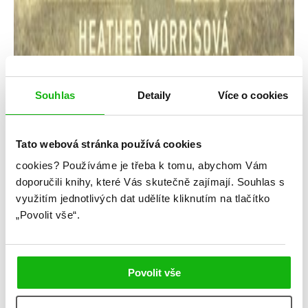
Souhlas
Detaily
Více o cookies
Tato webová stránka používá cookies
cookies?
Používáme je třeba k tomu, abychom Vám
Heather Morrisová
doporučili knihy, které Vás skutečně zajímají.
Souhlas s
využitím jednotlivých dat udělíte kliknutím na tlačítko
Tatér z Osvětimi (brož.)
„Povolit vše“.
Kategorie: young adult
Žánr: Historické romány
Povolit vše
#heathermorris
#prostarší
#standalone
#tatérzosvětimi