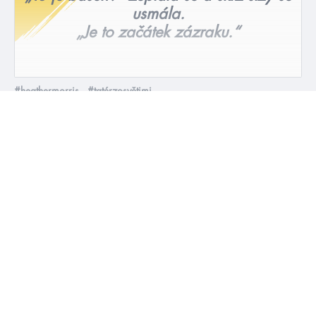
usmála.
„Je to začátek zázraku.“
#heathermorris
#tatérzosvětimi
13. 1. 2020
Heather Morris: Tatér z Osvětimi: Cilčina cesta
číst více
#HumbookNews
Vše kolem #youngadult každý měsíc rovnou do mailu!
Nové knihy, co se chystá, kvízy, soutěže, autoři, filmové