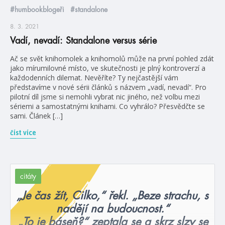
#humbookblogeři
#standalone
8. 3. 2021
Vadí, nevadí: Standalone versus série
Ač se svět knihomolek a knihomolů může na první pohled zdát
jako mírumilovné místo, ve skutečnosti je plný kontroverzí a
každodenních dilemat. Nevěříte? Ty nejčastější vám
představíme v nové sérii článků s názvem „vadí, nevadí“. Pro
pilotní díl jsme si nemohli vybrat nic jiného, než volbu mezi
sériemi a samostatnými knihami. Co vyhrálo? Přesvědčte se
sami. Článek […]
číst více
citáty
„Je čas žít, Cilko,“ řekl. „Beze strachu, s
nadějí na budoucnost.“
„To je báseň?“ zeptala se a skrz slzy se