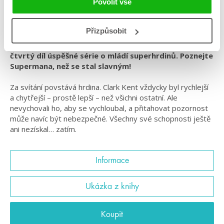
Povolit vše
#DCicons
#mattdelapena
#standalone
#superhrdinové
#superman
Přizpůsobit
Po Wonder Woman, Batmanovi a Catwoman přichází
čtvrtý díl úspěšné série o mládí superhrdinů. Poznejte
Supermana, než se stal slavným!
Za svítání povstává hrdina. Clark Kent vždycky byl rychlejší
a chytřejší – prostě lepší – než všichni ostatní. Ale
nevychovali ho, aby se vychloubal, a přitahovat pozornost
může navíc být nebezpečné. Všechny své schopnosti ještě
ani nezískal… zatím.
Informace
Ukázka z knihy
Koupit