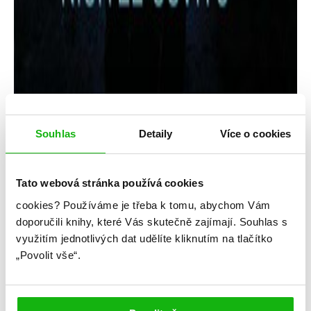
Souhlas
Detaily
Více o cookies
Matt de la Pena
Tato webová stránka používá cookies
cookies?
Používáme je třeba k tomu, abychom Vám
Superman: Ničitel úsvitu
doporučili knihy, které Vás skutečně zajímají.
Souhlas s
využitím jednotlivých dat udělíte kliknutím na tlačítko
Kategorie: young adult
„Povolit vše“.
Žánr: Fantasy
Série: DC Icons