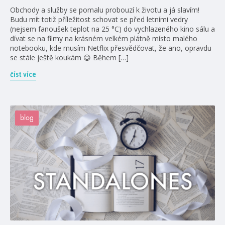
Obchody a služby se pomalu probouzí k životu a já slavím!
Budu mít totiž příležitost schovat se před letními vedry
(nejsem fanoušek teplot na 25 °C) do vychlazeného kino sálu a
dívat se na filmy na krásném velkém plátně místo malého
notebooku, kde musím Netflix přesvědčovat, že ano, opravdu
se stále ještě koukám 😃 Během […]
číst více
blog