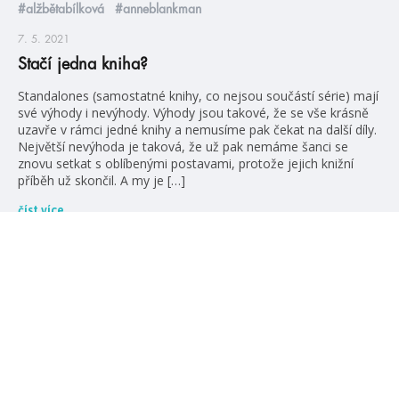
#alžbětabílková
#anneblankman
7. 5. 2021
Stačí jedna kniha?
Standalones (samostatné knihy, co nejsou součástí série) mají
své výhody i nevýhody. Výhody jsou takové, že se vše krásně
uzavře v rámci jedné knihy a nemusíme pak čekat na další díly.
Největší nevýhoda je taková, že už pak nemáme šanci se
znovu setkat s oblíbenými postavami, protože jejich knižní
příběh už skončil. A my je […]
číst více
blog