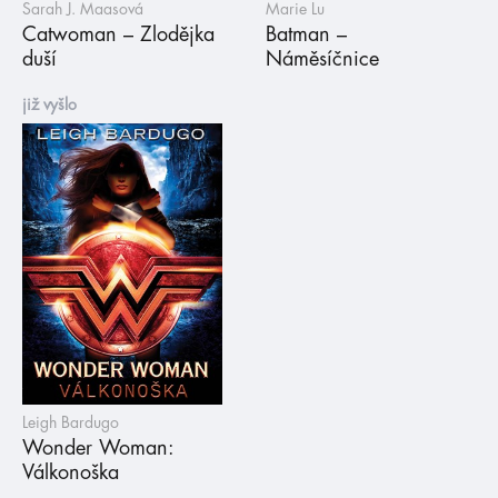
Sarah J. Maasová
Marie Lu
Catwoman – Zlodějka
Batman –
duší
Náměsíčnice
již vyšlo
Leigh Bardugo
Wonder Woman:
Válkonoška