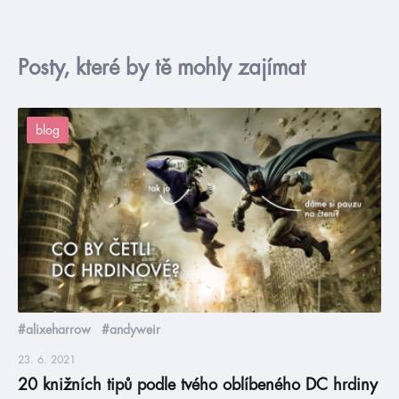
Posty, které by tě mohly zajímat
blog
#alixeharrow
#andyweir
23. 6. 2021
20 knižních tipů podle tvého oblíbeného DC hrdiny