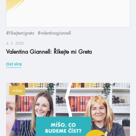
#říkejtemigreta
#valentinagiannell
4. 3. 2020
Valentina Giannell: Říkejte mi Greta
číst více
videa