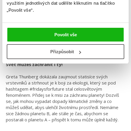
Valentina Giannellová
využitím jednotlivých dat udělíte kliknutím na tlačítko
„Povolit vše“.
Říkejte mi Greta
Kategorie: middle grade
Povolit vše
Žánr: Non-fiction
#říkejtemigreta
#valentinagiannell
Přizpůsobit
Svět můžeš zachránit i ty!
Greta Thunberg dokázala zaujmout statisíce svých
vrstevníků a strhnout je k boji za ekologii, který se pod
hashtagem #fridaysforfuture stal celosvětovým
fenoménem. Přidej se k misi za záchranu planety! Dozvíš
se, jak mohou vypadat dopady klimatické změny a co
můžeš udělat, abys ulehčil životnímu prostředí. Nemáme
sice žádnou planetu B, ale stále je čas, abychom se
postarali o planetu A – přispět k tomu může úplně každý.