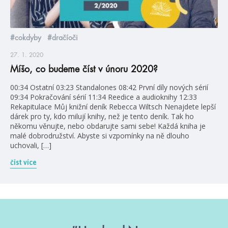
#cokdyby
#dračíoči
27. 1. 2020
Míšo, co budeme číst v únoru 2020?
00:34 Ostatní 03:23 Standalones 08:42 První díly nových sérií
09:34 Pokračování sérií 11:34 Reedice a audioknihy 12:33
Rekapitulace Můj knižní deník Rebecca Wiltsch Nenajdete lepší
dárek pro ty, kdo milují knihy, než je tento deník. Tak ho
někomu věnujte, nebo obdarujte sami sebe! Každá kniha je
malé dobrodružství. Abyste si vzpomínky na ně dlouho
uchovali, […]
číst více