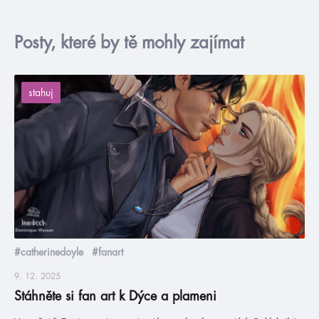
Posty, které by tě mohly zajímat
stahuj
#catherinedoyle
#fanart
9. 12. 2025
Stáhněte si fan art k Dýce a plameni