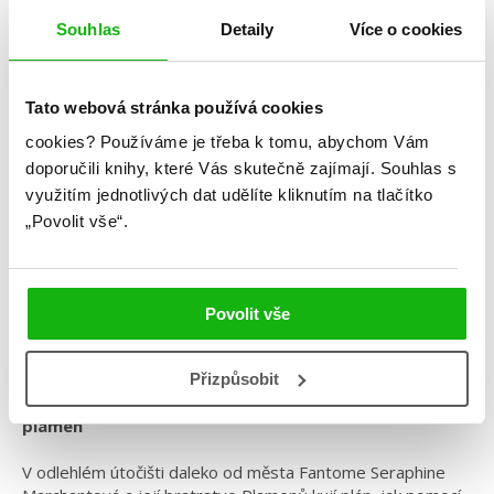
Souhlas
Detaily
Více o cookies
Tato webová stránka používá cookies
Catheryne Doyleová
cookies?
Používáme je třeba k tomu, abychom Vám
doporučili knihy, které Vás skutečně zajímají.
Souhlas s
Rebel a růže
využitím jednotlivých dat udělíte kliknutím na tlačítko
Kategorie: young adult
„Povolit vše“.
Žánr: Fantasy
Série: Město Fantome
Povolit vše
#catherinedoyle
#magie
#městofantome
#romantasy
Přizpůsobit
Pokračování smrtelně návykové romantasy Dýka a
plamen
V odlehlém útočišti daleko od města Fantome Seraphine