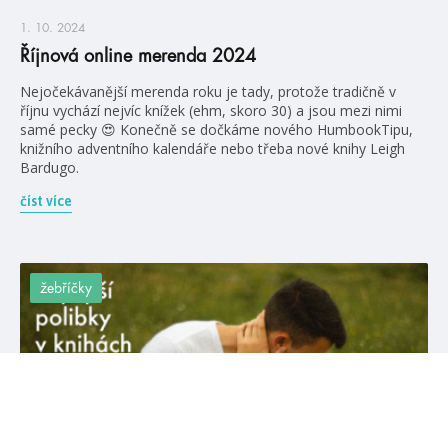
1. 10. 2024
Říjnová online merenda 2024
Nejočekávanější merenda roku je tady, protože tradičně v
říjnu vychází nejvíc knížek (ehm, skoro 30) a jsou mezi nimi
samé pecky 😍 Konečně se dočkáme nového HumbookTipu,
knižního adventního kalendáře nebo třeba nové knihy Leigh
Bardugo.
číst více
žebříčky