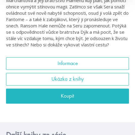
Marchantová a její bratrstvo Plamenů kují plán, jak pomocí
ohnice vymýtit stínovou magii. Zatímco se však Sera snaží
ovládnout své nově nabyté schopnosti, osud ji volá zpět do
Fantome – a také k zabijákovi, který ji pronásleduje ve
snech. Ransom Hale nemůže na Seru zapomenout. Potýká
se s odpovědností vůdce bratrstva Dýk a má pocit, že se
stále víc vzdaluje tomu, kým chce být. Je odsouzen k životu
ve stínech? Nebo si dokáže vykovat vlastní cestu?
Informace
Ukázka z knihy
Koupit