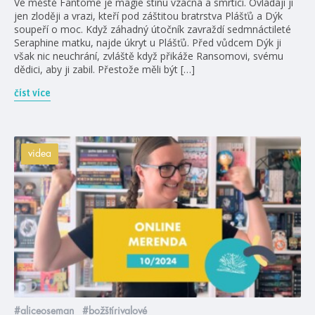
Ve městě Fantome je magie stínu vzácná a smrtící. Ovládají ji
jen zloději a vrazi, kteří pod záštitou bratrstva Plášťů a Dýk
soupeří o moc. Když záhadný útočník zavraždí sedmnáctileté
Seraphine matku, najde úkryt u Plášťů. Před vůdcem Dýk ji
však nic neuchrání, zvláště když přikáže Ransomovi, svému
dědici, aby ji zabil. Přestože měli být […]
číst více
videa
#aliceoseman
#božštírivalové