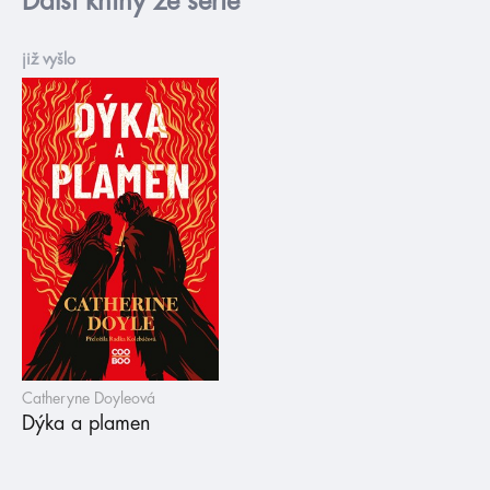
Další knihy ze série
již vyšlo
Catheryne Doyleová
Dýka a plamen