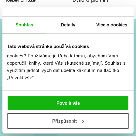
Rebel a růže
Dýka a plamen
Souhlas
Detaily
Více o cookies
#HumbookNews
Tato webová stránka používá cookies
Vše kolem #youngadult každý měsíc rovnou do mailu!
cookies?
Používáme je třeba k tomu, abychom Vám
Nové knihy, co se chystá, kvízy, soutěže, autoři, filmové
doporučili knihy, které Vás skutečně zajímají.
Souhlas s
a seriálové adaptace a další.
využitím jednotlivých dat udělíte kliknutím na tlačítko
„Povolit vše“.
Povolit vše
Přizpůsobit
Souhlasím s
podmínkami zpracování osobních údajů