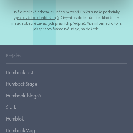
Tvá e-mailová adresa je u nás v bezpečí. Přečti si
naše podmínky
zpracování osobních údajů
. S tvými osobními údaji nakládáme v
mezích obecně závazných právních předpisů. Více informací o tom,
jak zpracováváme tvé údaje, najdeš
zde
.
Projekty
HumbookFest
HumbookStage
Humbook blogeři
Storki
Humblok
HumbookMag