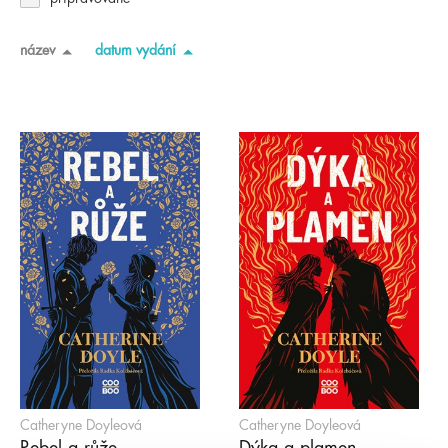
název
datum vydání
Catheryne Doyleová
Catheryne Doyleová