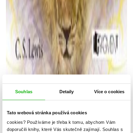
Souhlas
Detaily
Více o cookies
C. S. Lewis
NARNIE – Kůň a jeho chlapec
Tato webová stránka používá cookies
Kategorie: young adult
cookies?
Používáme je třeba k tomu, abychom Vám
doporučili knihy, které Vás skutečně zajímají.
Souhlas s
Žánr: Fantasy