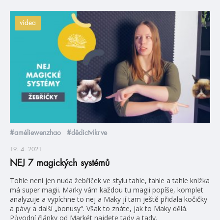
videa
#améliewenzhao
#dědictvíkrve
19. 4. 2021
NEJ 7 magických systémů
Tohle není jen nuda žebříček ve stylu tahle, tahle a tahle knížka
má super magii. Marky vám každou tu magii popíše, komplet
analyzuje a vypíchne to nej a Maky jí tam ještě přidala kočičky
a pávy a další „bonusy“. Však to znáte, jak to Maky dělá.
Původní články od Markét najdete tady a tady.