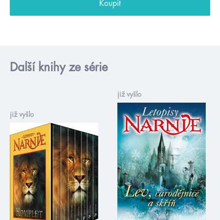
Koupit
Další knihy ze série
již vyšlo
již vyšlo