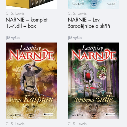
C. S. Lewis
C. S. Lewis
NARNIE – komplet
NARNIE – Lev,
1.-7.díl – box
čarodějnice a skříň
již vyšlo
již vyšlo
C. S. Lewis
C. S. Lewis