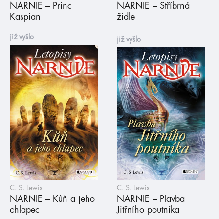
NARNIE – Princ
NARNIE – Stříbrná
Kaspian
židle
již vyšlo
již vyšlo
C. S. Lewis
C. S. Lewis
NARNIE – Kůň a jeho
NARNIE – Plavba
chlapec
Jitřního poutníka