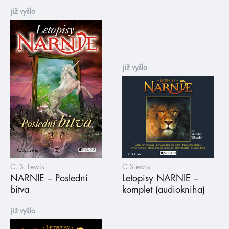
již vyšlo
již vyšlo
C. S. Lewis
C SLewis
NARNIE – Poslední
Letopisy NARNIE –
bitva
komplet (audiokniha)
již vyšlo