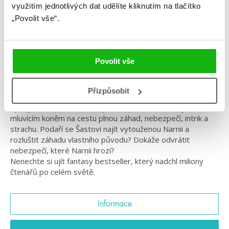
využitím jednotlivých dat udělíte kliknutím na tlačítko
„Povolit vše“.
Série: Letopisy Narnie
#magie
Povolit vše
3. díl světového fantasy bestselleru
Je spousta dveří, ale pouze jedny vedou do jiného světa.
Přizpůsobit
Projděte s námi do země zázraků a kouzel – do Narnie!
Vydejte se společně s malým chlapcem Šastou a jeho
mluvícím koněm na cestu plnou záhad, nebezpečí, intrik a
strachu. Podaří se Šastovi najít vytouženou Narnii a
rozluštit záhadu vlastního původu? Dokáže odvrátit
nebezpečí, které Narnii hrozí?
Nenechte si ujít fantasy bestseller, který nadchl miliony
čtenářů po celém světě.
Informace