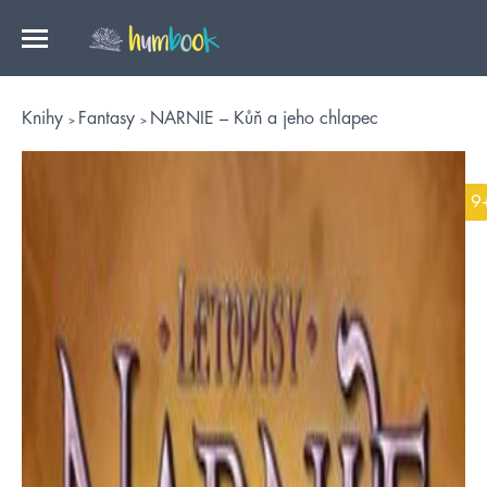
Knihy
Fantasy
NARNIE – Kůň a jeho chlapec
9