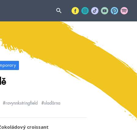
mporary
dě
#ravynnkstringfield
#slaďárna
 čokoládový croissant