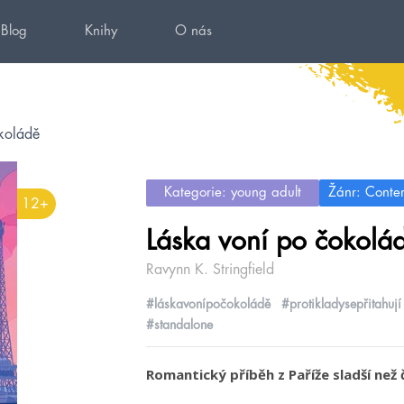
Blog
Knihy
O nás
koládě
Kategorie: young adult
Žánr: Conte
12+
Láska voní po čokolá
Ravynn K. Stringfield
#láskavonípočokoládě
#protikladysepřitahují
#standalone
Romantický příběh z Paříže sladší než