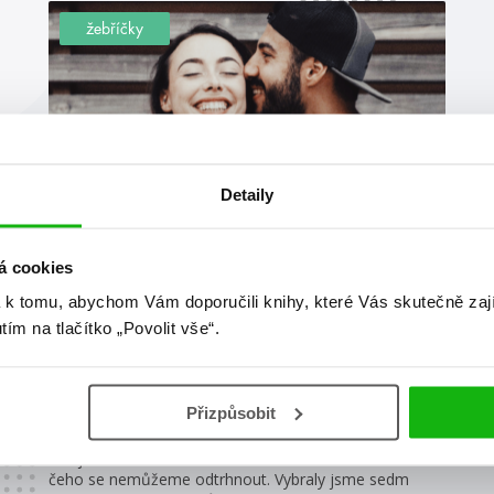
žebříčky
Detaily
#holubiceahad
#humbooktip
á cookies
10. 8. 2021
 k tomu, abychom Vám doporučili knihy, které Vás skutečně zaj
7 nejlepších knih s romantikou
utím na tlačítko „Povolit vše“.
protiklady se přitahují
To, že protiklady se přitahují, je příběh starý jako sám
Přizpůsobit
čas (a jestli Kráska a zvíře toho nejsou důkazem, tak
už nevím, co jiného by bylo třeba). Je na nich něco, co
nás jako čtenáře láká a nutí nás se k tomu vracet a od
čeho se nemůžeme odtrhnout. Vybraly jsme sedm