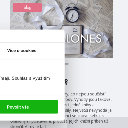
blog
Více o cookies
#alžbětabílková
#anneblankman
7. 5. 2021
ímají.
Souhlas s využitím
Stačí jedna kniha?
Standalones (samostatné knihy, co nejsou součástí
série) mají své výhody i nevýhody. Výhody jsou takové,
že se vše krásně uzavře v rámci jedné knihy a
Povolit vše
nemusíme pak čekat na další díly. Největší nevýhoda je
taková, že už pak nemáme šanci se znovu setkat s
oblíbenými postavami, protože jejich knižní příběh už
skončil. A my je […]