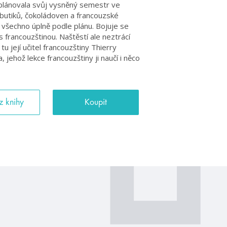
plánovala svůj vysněný semestr ve
e butiků, čokoládoven a francouzské
e všechno úplně podle plánu. Bojuje se
 francouzštinou. Naštěstí ale neztrácí
u její učitel francouzštiny Thierry
 jehož lekce francouzštiny ji naučí i něco
z knihy
Koupit