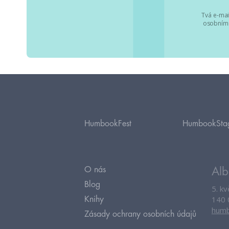
Tvá e-mai
osobními
HumbookFest
HumbookSta
O nás
Alb
Blog
5. k
140 
Knihy
humb
Zásady ochrany osobních údajů