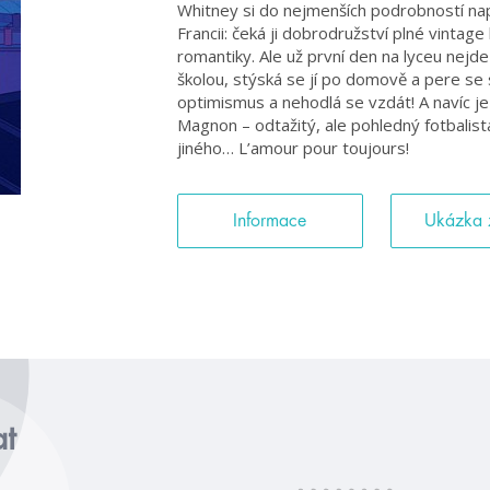
Whitney si do nejmenších podrobností na
Francii: čeká ji dobrodružství plné vintag
romantiky. Ale už první den na lyceu nejd
školou, stýská se jí po domově a pere se s
optimismus a nehodlá se vzdát! A navíc je t
Magnon – odtažitý, ale pohledný fotbalista,
jiného… L’amour pour toujours!
Informace
Ukázka 
at