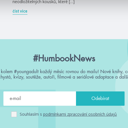
neodložitelných kousků, které […]
číst více
#HumbookNews
 kolem #youngadult každý měsíc rovnou do mailu! Nové knihy, c
chystá, kvízy, soutěže, autoři, filmové a seriálové adaptace a další
Souhlasím s
podmínkami zpracování osobních údajů