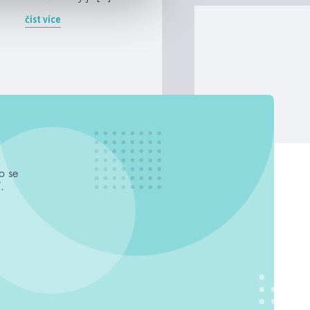
číst více
o se
.