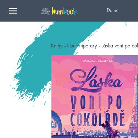
Domů
Knihy
Contemporary
Láska voní po čo