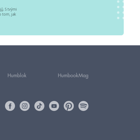
jů
. S tvými
 tom, jak
Humblok
HumbookMag