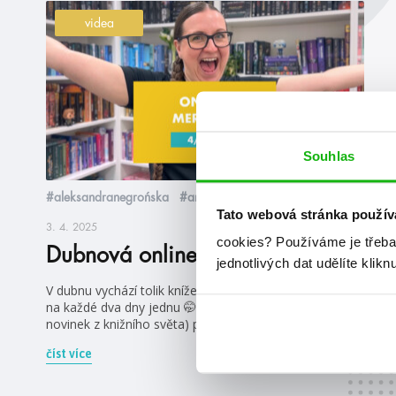
videa
Souhlas
#aleksandranegrońska
#anetahastíková
Tato webová stránka použív
3. 4. 2025
cookies?
Používáme je třeba
Dubnová online merenda 2025
jednotlivých dat udělíte klikn
V dubnu vychází tolik knížek, že prakticky můžete mít
na každé dva dny jednu 🤭 Tak se na ně (a na spoustu
novinek z knižního světa) pojďte podívat 😎
číst více