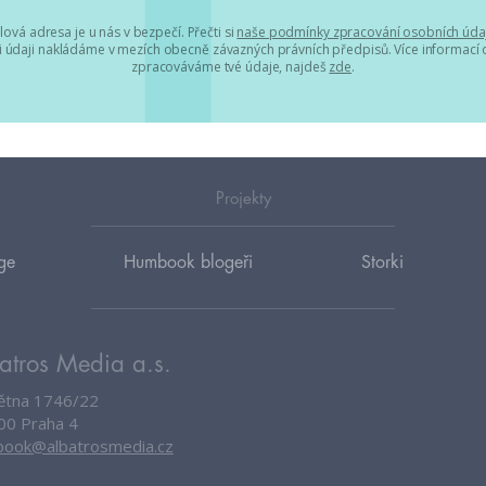
lová adresa je u nás v bezpečí. Přečti si
naše podmínky zpracování osobních úda
 údaji nakládáme v mezích obecně závazných právních předpisů. Více informací o
zpracováváme tvé údaje, najdeš
zde
.
Projekty
ge
Humbook blogeři
Storki
atros Media a.s.
větna 1746/22
00 Praha 4
ook@albatrosmedia.cz