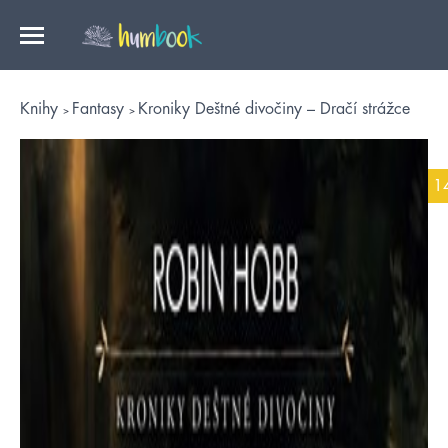
Knihy
Fantasy
Kroniky Deštné divočiny – Dračí strážce
1