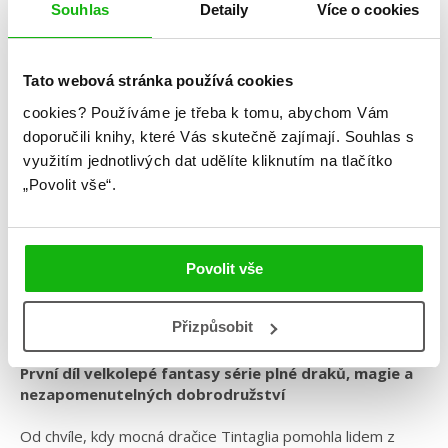
Souhlas
Detaily
Více o cookies
Tato webová stránka používá cookies
Robin Hobb
cookies?
Používáme je třeba k tomu, abychom Vám
doporučili knihy, které Vás skutečně zajímají.
Souhlas s
Kroniky Deštné divočiny – Dračí strážce
využitím jednotlivých dat udělíte kliknutím na tlačítko
Kategorie: young adult
„Povolit vše“.
Žánr: Fantasy
Série: Kroniky Deštné divočiny
Povolit vše
#českáobálka
#draci
#kronikydeštnédivočiny
#magie
#oláskutunejde
#pendragon
#robinhobb
Přizpůsobit
První díl velkolepé fantasy série plné draků, magie a
nezapomenutelných dobrodružství
Od chvíle, kdy mocná dračice Tintaglia pomohla lidem z