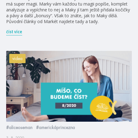
má super magii. Marky vám každou tu magii popíše, komplet
analyzuje a vypíchne to nej a Maky jí tam ještě přidala kočičky
a pávy a další „bonusy“. Však to znáte, jak to Maky dělá.
Původní články od Markét najdete tady a tady.
číst více
videa
#aliceoseman
#americkáprincezna
3. 8. 2020