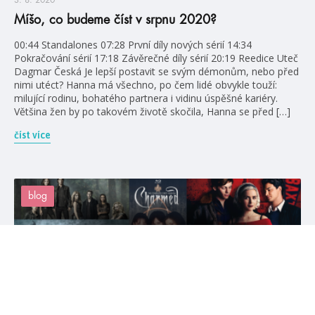
Míšo, co budeme číst v srpnu 2020?
00:44 Standalones 07:28 První díly nových sérií 14:34
Pokračování sérií 17:18 Závěrečné díly sérií 20:19 Reedice Uteč
Dagmar Česká Je lepší postavit se svým démonům, nebo před
nimi utéct? Hanna má všechno, po čem lidé obvykle touží:
milující rodinu, bohatého partnera i vidinu úspěšné kariéry.
Většina žen by po takovém životě skočila, Hanna se před […]
číst více
blog