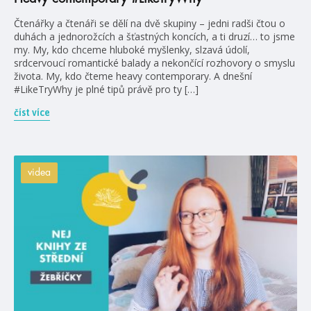
Čtenářky a čtenáři se dělí na dvě skupiny – jedni radši čtou o
duhách a jednorožcích a šťastných koncích, a ti druzí… to jsme
my. My, kdo chceme hluboké myšlenky, slzavá údolí,
srdcervoucí romantické balady a nekončící rozhovory o smyslu
života. My, kdo čteme heavy contemporary. A dnešní
#LikeTryWhy je plné tipů právě pro ty […]
číst více
videa