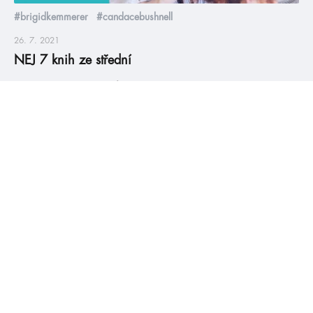
#brigidkemmerer
#candacebushnell
26. 7. 2021
NEJ 7 knih ze střední
Spousta knižních hrdinů YA knih jsou středoškoláci, Monča se
ale snažila vybrat ty knížky, kde je ta škola alespoň trochu
vidět. Navíc si dala dost záležet, aby dala dohromady fakt
různorodou sedmičku. Původní článek od Marky najdete tady.
číst více
#HumbookNews
Vše kolem #youngadult každý měsíc rovnou do mailu!
Nové knihy, co se chystá, kvízy, soutěže, autoři, filmové
a seriálové adaptace a další.