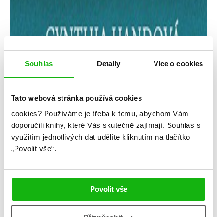
Souhlas
Detaily
Více o cookies
Tato webová stránka používá cookies
cookies?
Používáme je třeba k tomu, abychom Vám
Cynthia Handová
doporučili knihy, které Vás skutečně zajímají.
Souhlas s
využitím jednotlivých dat udělíte kliknutím na tlačítko
Kdybychom se neviděli
„Povolit vše“.
Kategorie: young adult
Žánr: Contemporary
Povolit vše
#cynthiahand
#kdybychomseneviděli
#psychicképroblémy
#rodinnédrama
#standalone
#středníškola