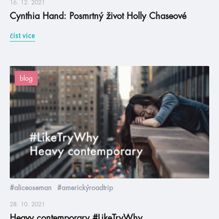
16. 12. 2021
Cynthia Hand: Posmrtný život Holly Chaseové
číst více
blog
#aliceoseman
#americkýroadtrip
28. 10. 2021
Heavy contemporary #LikeTryWhy