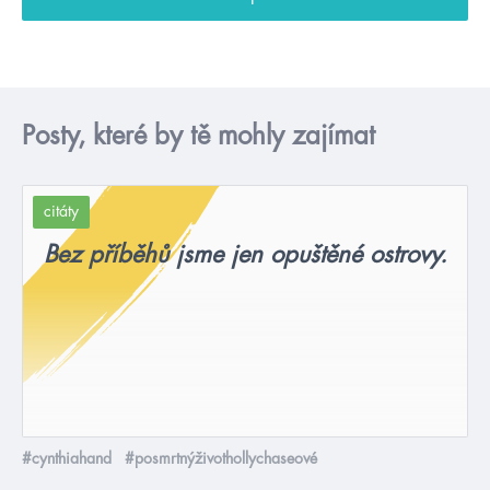
Posty, které by tě mohly zajímat
citáty
Bez příběhů jsme jen opuštěné ostrovy.
#cynthiahand
#posmrtnýživothollychaseové