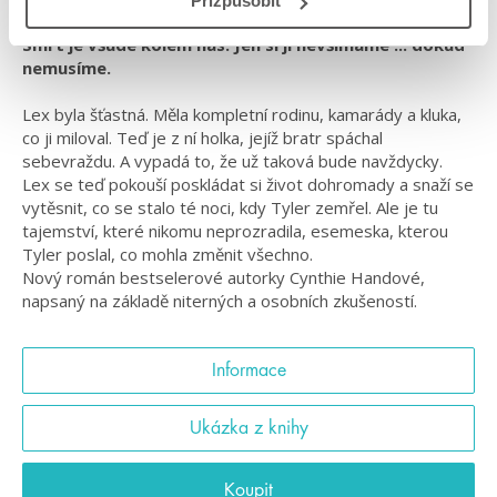
Přizpůsobit
Smrt je všude kolem nás. Jen si jí nevšímáme ... dokud
nemusíme.
Lex byla šťastná. Měla kompletní rodinu, kamarády a kluka,
co ji miloval. Teď je z ní holka, jejíž bratr spáchal
sebevraždu. A vypadá to, že už taková bude navždycky.
Lex se teď pokouší poskládat si život dohromady a snaží se
vytěsnit, co se stalo té noci, kdy Tyler zemřel. Ale je tu
tajemství, které nikomu neprozradila, esemeska, kterou
Tyler poslal, co mohla změnit všechno.
Nový román bestselerové autorky Cynthie Handové,
napsaný na základě niterných a osobních zkušeností.
Informace
Ukázka z knihy
Koupit