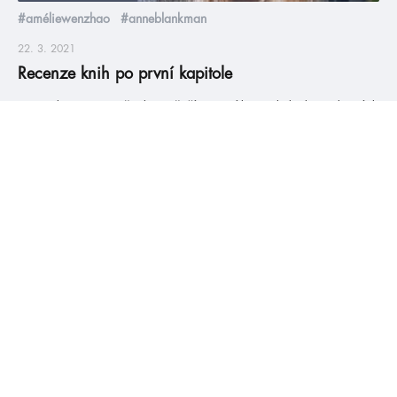
#améliewenzhao
#anneblankman
22. 3. 2021
Recenze knih po první kapitole
Donutily jsme se všechny přečíst první kapitoly knih, po kterých
bychom jinak asi nesáhli a… Všechny bychom četly dál! Jaká
knížka vás naposledy chytla už od začátku, která má nejlepší
start?
číst více
#HumbookNews
Vše kolem #youngadult každý měsíc rovnou do mailu!
Nové knihy, co se chystá, kvízy, soutěže, autoři, filmové
a seriálové adaptace a další.