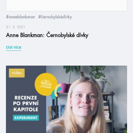
#anneblankman
#černobylskédívky
31. 3. 2021
Anne Blankman: Černobylské dívky
číst více
videa