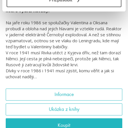
Katastrofa, která změní jejich životy. Přátelství,
které vydrží navždy.
Na jaře roku 1986 se spolužačky Valentina a Oksana
probudí a obloha nad jejich hlavami je vztekle rudá. Reaktor
v jaderné elektrárně Černobyl explodoval. A než se stihnou
vzpamatovat, ocitnou se ve vlaku do Leningradu, kde mají
teď bydlet u Valentininy babičky.
V roce 1941 musí Rivka utéct z Kyjeva dřív, než tam dorazí
Němci. Její cesta je plná nebezpečí, protože jak Němci, tak
Rusové ji zatracují kvůli židovské krvi.
Dívky v roce 1986 i 1941 musí zjistit, komu věřit a jak si
uchovat naději…
Informace
Ukázka z knihy
Koupit