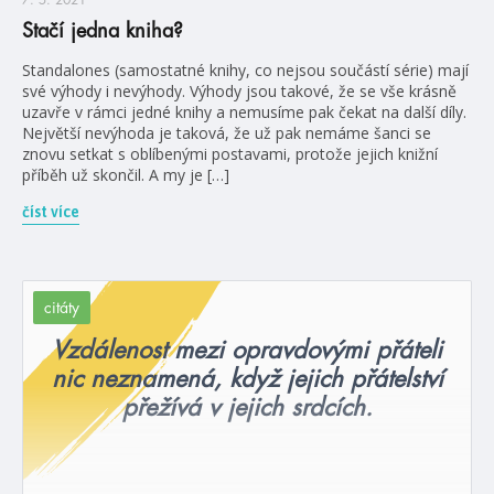
7. 5. 2021
Stačí jedna kniha?
Standalones (samostatné knihy, co nejsou součástí série) mají
své výhody i nevýhody. Výhody jsou takové, že se vše krásně
uzavře v rámci jedné knihy a nemusíme pak čekat na další díly.
Největší nevýhoda je taková, že už pak nemáme šanci se
znovu setkat s oblíbenými postavami, protože jejich knižní
příběh už skončil. A my je […]
číst více
citáty
Vzdálenost mezi opravdovými přáteli
nic neznamená, když jejich přátelství
přežívá v jejich srdcích.