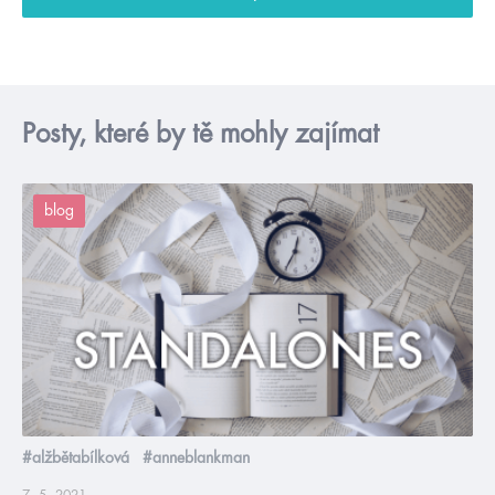
Posty, které by tě mohly zajímat
blog
#alžbětabílková
#anneblankman