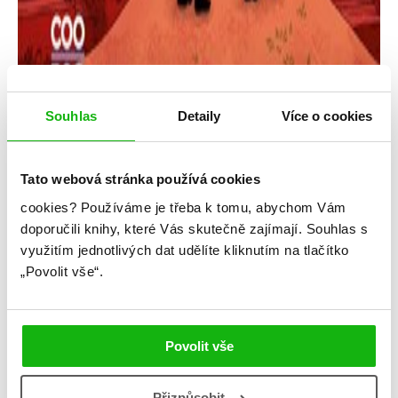
Souhlas
Detaily
Více o cookies
Tato webová stránka používá cookies
cookies?
Používáme je třeba k tomu, abychom Vám
Anne Blankmanová
doporučili knihy, které Vás skutečně zajímají.
Souhlas s
využitím jednotlivých dat udělíte kliknutím na tlačítko
Černobylské dívky
„Povolit vše“.
Kategorie: middle grade
Žánr: Historické romány
Povolit vše
#anneblankman
#černobylskédívky
#standalone
Přizpůsobit