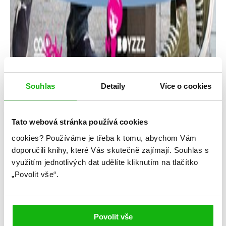
Souhlas
Detaily
Více o cookies
Tato webová stránka používá cookies
cookies?
Používáme je třeba k tomu, abychom Vám
Angie Westhoffová
doporučili knihy, které Vás skutečně zajímají.
Souhlas s
využitím jednotlivých dat udělíte kliknutím na tlačítko
Amélie v Paříži
„Povolit vše“.
Kategorie: young adult
Žánr: Contemporary
Povolit vše
#amélievpaříži
#angiewesthoff
#českáobálka
#slaďárna