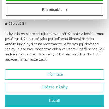
#standalone
#středníškola
Přizpůsobit
Kouzelný rok v pařížských uličkách při natáčení filmu
může začít!
Taky kdo by si nechal ujít takovou příležitost? A když k tomu
ještě zjistí, že stejně jako její oblíbená filmová hrdinka
Amélie bude bydlet na Montmartru a že syn její dočasné
rodiny je opravdu nádherný kluk a ke všemu ještě herec, její
nadšení nezná mezí. Kouzelný rok v pařížských uličkách při
natáčení filmu může začít!
Informace
Ukázka z knihy
Koupit