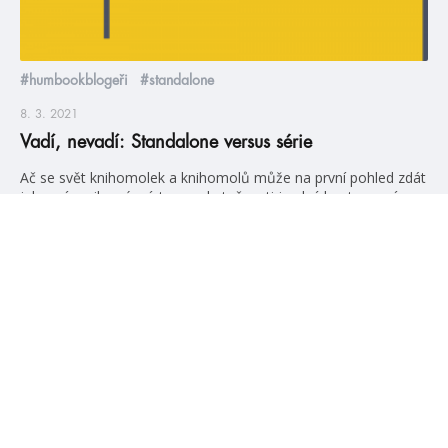
#humbookblogeři
#standalone
8. 3. 2021
Vadí, nevadí: Standalone versus série
Ač se svět knihomolek a knihomolů může na první pohled zdát
jako mírumilovné místo, ve skutečnosti je plný kontroverzí a
každodenních dilemat. Nevěříte? Ty nejčastější vám
představíme v nové sérii článků s názvem „vadí, nevadí“. Pro
pilotní díl jsme si nemohli vybrat nic jiného, než volbu mezi
sériemi a samostatnými knihami. Co vyhrálo? Přesvědčte se
sami. Článek […]
číst více