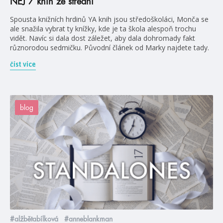
NEJ 7 knih ze střední
Spousta knižních hrdinů YA knih jsou středoškoláci, Monča se
ale snažila vybrat ty knížky, kde je ta škola alespoň trochu
vidět. Navíc si dala dost záležet, aby dala dohromady fakt
různorodou sedmičku. Původní článek od Marky najdete tady.
číst více
blog
#alžbětabílková
#anneblankman