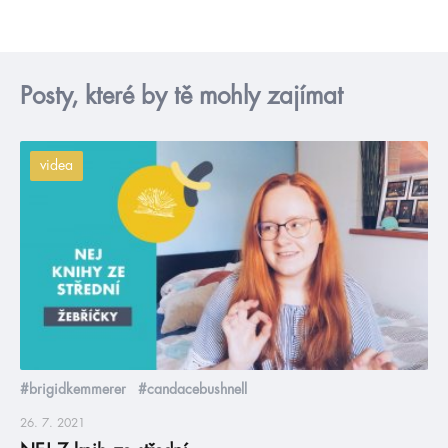
Posty, které by tě mohly zajímat
videa
#brigidkemmerer
#candacebushnell
26. 7. 2021