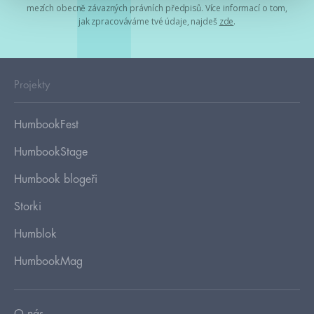
mezích obecně závazných právních předpisů. Více informací o tom,
jak zpracováváme tvé údaje, najdeš
zde
.
Projekty
HumbookFest
HumbookStage
Humbook blogeři
Storki
Humblok
HumbookMag