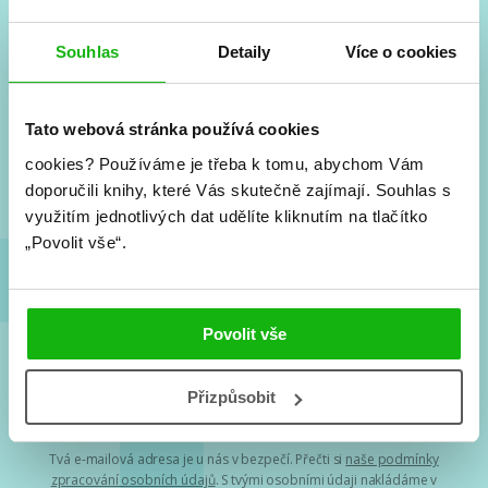
Souhlas
Detaily
Více o cookies
#HumbookNews
Vše kolem #youngadult každý měsíc rovnou do mailu!
Tato webová stránka používá cookies
Nové knihy, co se chystá, kvízy, soutěže, autoři, filmové
a seriálové adaptace a další.
cookies?
Používáme je třeba k tomu, abychom Vám
doporučili knihy, které Vás skutečně zajímají.
Souhlas s
využitím jednotlivých dat udělíte kliknutím na tlačítko
„Povolit vše“.
Povolit vše
Souhlasím s
podmínkami zpracování osobních údajů
Přizpůsobit
Tvá e-mailová adresa je u nás v bezpečí. Přečti si
naše podmínky
zpracování osobních údajů
. S tvými osobními údaji nakládáme v