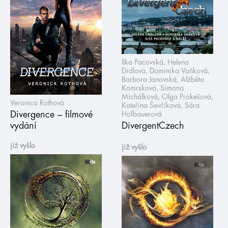
Ilka Pacovská, Helena
Drdlová, Dominika Vaňková,
Barbora Janovská, Alžběta
Komrsková, Simona
Michálková, Olga Prokešová,
Veronica Rothová
Kateřina Ševčíková, Sára
Divergence – filmové
Hofbauerová
vydání
DivergentCzech
již vyšlo
již vyšlo