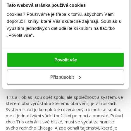
Tato webová stránka používá cookies
Aliance
cookies?
Používáme je třeba k tomu, abychom Vám
doporučili knihy, které Vás skutečně zajímají.
Souhlas s
Kategorie: young adult
využitím jednotlivých dat udělíte kliknutím na tlačítko
„Povolit vše“.
Žánr: Dystopie
Série: Divergence
#divergence
#filmováadaptace
#veronicaroth
Povolit vše
Závěr bestsellerové trilogie Divergence, která
Přizpůsobit
uchvátila miliony čtenářů, odhaluje šokující tajemství
dystopického světa!
Tris a Tobias jsou opět spolu, ale společnost a systém, ve
kterém oba vyrůstali a kterému oba věřili, je v troskách.
Systém frakcí je kompletně rozvrácený, rozhoří se souboj
mezi jednotlivými vůdci toužícími po moci a pomstě. Pokud
chce Tris ochránit své blízké, musí se vydat za hranice
svého rodného Chicaga. A zde odhalí tajemství, které je