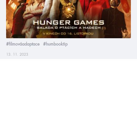
#filmováadaptace
#humbooktip
13. 11. 2023
Filmová Balada o ptácích a hadech vychází už
tento týden!
Poslední noci moc nespíme. Skupinové chaty už máme
ztlumené, jinak bychom si nikdy nepřestali povídat o scénách a
hercích filmu. Některé členky HumbookTeamu se hodily marod
už minulou středu. Dávají si samozřejmě rereading Balady o
ptácích a hadech. A tento týden ve čtvrtek 16. listopadu to
začne, v kině se poprvé podíváme na to, jak […]
číst více