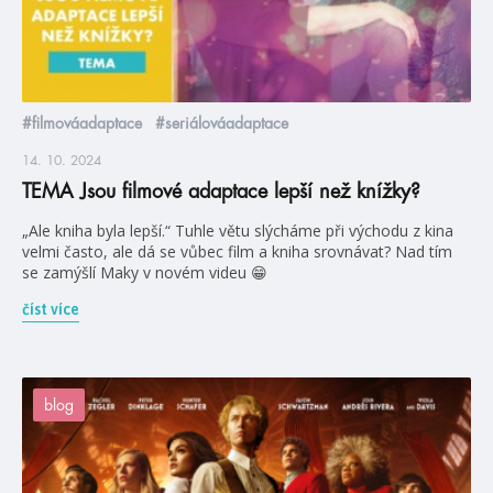
#filmováadaptace
#seriálováadaptace
14. 10. 2024
TEMA Jsou filmové adaptace lepší než knížky?
„Ale kniha byla lepší.“ Tuhle větu slýcháme při východu z kina
velmi často, ale dá se vůbec film a kniha srovnávat? Nad tím
se zamýšlí Maky v novém videu 😁
číst více
blog