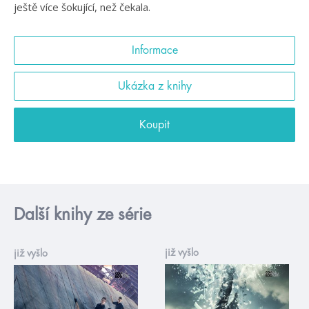
ještě více šokující, než čekala.
Informace
Ukázka z knihy
Koupit
Další knihy ze série
již vyšlo
již vyšlo