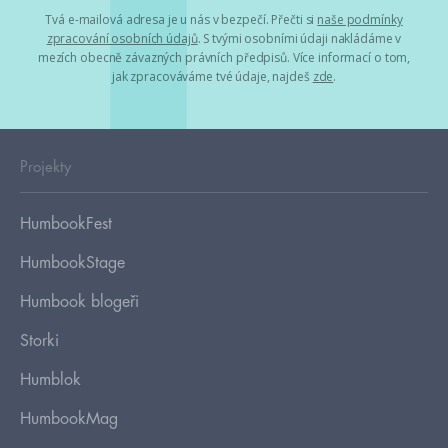
Tvá e-mailová adresa je u nás v bezpečí. Přečti si
naše podmínky
zpracování osobních údajů
. S tvými osobními údaji nakládáme v
mezích obecně závazných právních předpisů. Více informací o tom,
jak zpracováváme tvé údaje, najdeš
zde
.
Projekty
HumbookFest
HumbookStage
Humbook blogeři
Storki
Humblok
HumbookMag