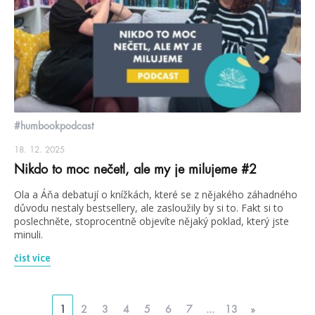
#humbookpodcast
18. 12. 2025
Nikdo to moc nečetl, ale my je milujeme #2
Ola a Áňa debatují o knížkách, které se z nějakého záhadného
důvodu nestaly bestsellery, ale zasloužily by si to. Fakt si to
poslechněte, stoprocentně objevíte nějaký poklad, který jste
minuli.
číst více
1
2
3
4
5
6
7
...
13
»