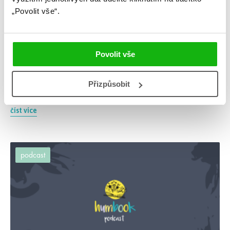
„Povolit vše“.
12. 2. 2026
Povolit vše
Knihy a jejich filmové a seriálové adaptace
Móňa s Áňou se ponořily do hlubin filmových a seriálových
adaptací… Jaká je jejich nejoblíbenější? Musí číst knihu jako
Přizpůsobit
první? A jak se těší na Úsvit sklizně?
číst více
podcast