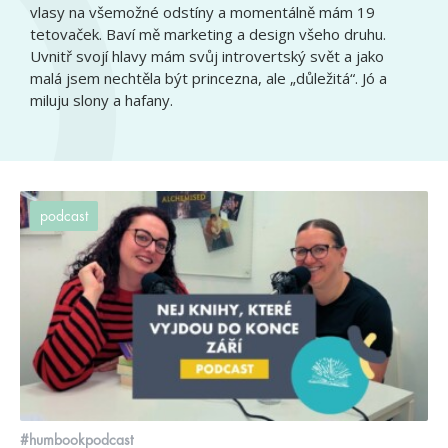
vlasy na všemožné odstíny a momentálně mám 19
tetovaček. Baví mě marketing a design všeho druhu.
Uvnitř svojí hlavy mám svůj introvertský svět a jako
malá jsem nechtěla být princezna, ale „důležitá“. Jó a
miluju slony a hafany.
podcast
#humbookpodcast