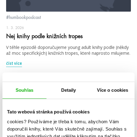
#humbookpodcast
1. 3. 2026
Nej knihy podle knižních tropes
V téhle epizodě doporučujeme young adult knihy podle (někdy
až moc specifických) knižních tropes, které naprosto milujeme.
číst více
podcast
Souhlas
Detaily
Více o cookies
Tato webová stránka používá cookies
cookies?
Používáme je třeba k tomu, abychom Vám
doporučili knihy, které Vás skutečně zajímají.
Souhlas s
využitím jednotlivých dat udělíte kliknutím na tlačítko