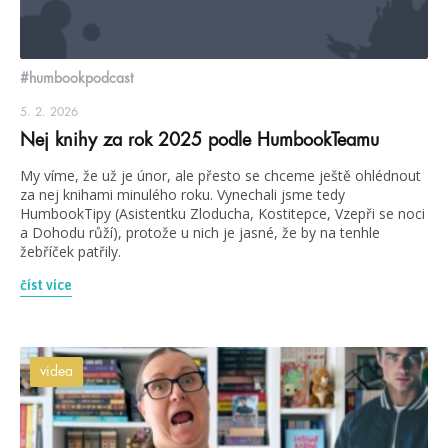
#humbookpodcast
5. 2. 2026
Nej knihy za rok 2025 podle HumbookTeamu
My víme, že už je únor, ale přesto se chceme ještě ohlédnout
za nej knihami minulého roku. Vynechali jsme tedy
HumbookTipy (Asistentku Zloducha, Kostitepce, Vzepři se noci
a Dohodu růží), protože u nich je jasné, že by na tenhle
žebříček patřily.
číst více
videa