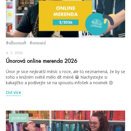
#allisonsaft
#avareid
4. 2. 2026
Únorová online merenda 2026
Únor je sice nejkratší měsíc v roce, ale to neznamená, že by se
toho v knižním světě mělo dít méně 😁 Nachystejte si
kakajíčko a podívejte se na spoustu infošek a novinek 😍
číst více
podcast