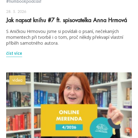
#humbookpodcast
28. 5. 2026
Jak napsat knihu #7 ft. spisovatelka Anna Hrmová
S Aničkou Hrmovou jsme si povídali o psaní, nečekaných
momentech při tvorbě i o tom, proč někdy překvapí vlastní
příběh samotného autora.
číst více
videa