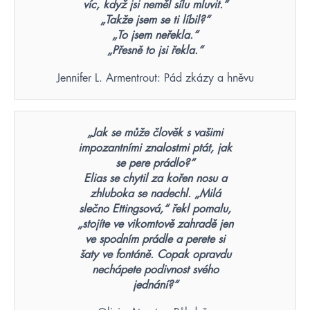
víc, když jsi neměl sílu mluvit.“
„Takže jsem se ti líbil?“
„To jsem neřekla.“
„Přesně to jsi řekla.“
Jennifer L. Armentrout: Pád zkázy a hněvu
„Jak se může člověk s vašimi
impozantními znalostmi ptát, jak
se pere prádlo?“
Elias se chytil za kořen nosu a
zhluboka se nadechl. „Milá
slečno Ettingsová,“ řekl pomalu,
„stojíte ve vikomtově zahradě jen
ve spodním prádle a perete si
šaty ve fontáně. Copak opravdu
nechápete podivnost svého
jednání?“