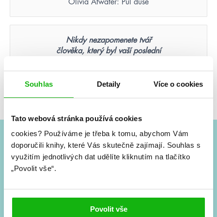
Olivia Atwater: Půl duše
Nikdy nezapomenete tvář
člověka, který byl vaší poslední
nadějí.
Suzanne Collins: Hunger Games – Aréna smrti
Souhlas
Detaily
Více o cookies
(ilustrované vydání)
Tato webová stránka používá cookies
cookies?
Používáme je třeba k tomu, abychom Vám
doporučili knihy, které Vás skutečně zajímají.
Souhlas s
#HumbookNews
využitím jednotlivých dat udělíte kliknutím na tlačítko
„Povolit vše“.
Vše kolem #youngadult každý měsíc rovnou do mailu!
Nové knihy, co se chystá, kvízy, soutěže, autoři, filmové
a seriálové adaptace a další.
Povolit vše