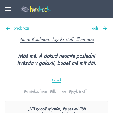
předchozí
další
Amie Kaufman, Jay Kristoff: Illuminae
Máš mě. A dokud neumře poslední
hvězda v galaxii, budeš mě mít dál.
sdílet
#amiekaufman
#illuminae
#jaykristoff
„Víš ty co? Myslím, že ses mi líbil