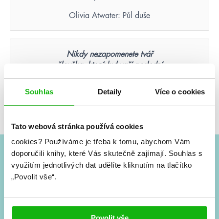
Olivia Atwater: Půl duše
Nikdy nezapomenete tvář
člověka, který byl vaší poslední
nadějí.
Souhlas
Detaily
Více o cookies
Suzanne Collins: Hunger Games – Aréna smrti
(ilustrované vydání)
Tato webová stránka používá cookies
cookies?
Používáme je třeba k tomu, abychom Vám
doporučili knihy, které Vás skutečně zajímají.
Souhlas s
#HumbookNews
využitím jednotlivých dat udělíte kliknutím na tlačítko
„Povolit vše“.
Vše kolem #youngadult každý měsíc rovnou do mailu!
Nové knihy, co se chystá, kvízy, soutěže, autoři, filmové
a seriálové adaptace a další.
Povolit vše