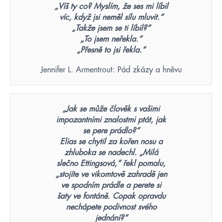
„Víš ty co? Myslím, že ses mi líbil
víc, když jsi neměl sílu mluvit.“
„Takže jsem se ti líbil?“
„To jsem neřekla.“
„Přesně to jsi řekla.“
Jennifer L. Armentrout: Pád zkázy a hněvu
„Jak se může člověk s vašimi
impozantními znalostmi ptát, jak
se pere prádlo?“
Elias se chytil za kořen nosu a
zhluboka se nadechl. „Milá
slečno Ettingsová,“ řekl pomalu,
„stojíte ve vikomtově zahradě jen
ve spodním prádle a perete si
šaty ve fontáně. Copak opravdu
nechápete podivnost svého
jednání?“