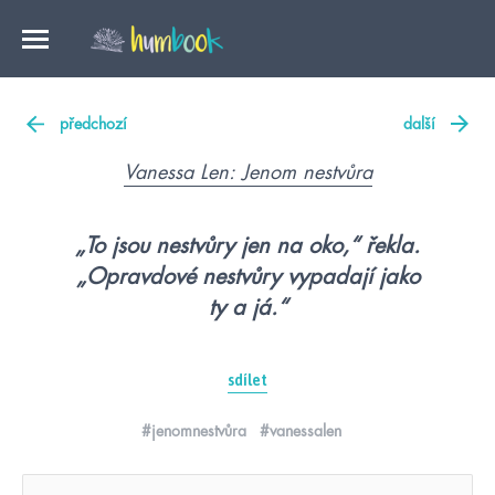
předchozí
další
Vanessa Len: Jenom nestvůra
„To jsou nestvůry jen na oko,“ řekla.
„Opravdové nestvůry vypadají jako
ty a já.“
sdílet
#jenomnestvůra
#vanessalen