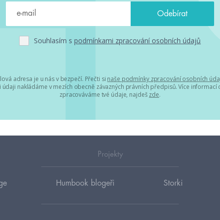
Souhlasím s
podmínkami zpracování osobních údajů
lová adresa je u nás v bezpečí. Přečti si
naše podmínky zpracování osobních úda
 údaji nakládáme v mezích obecně závazných právních předpisů. Více informací o
zpracováváme tvé údaje, najdeš
zde
.
Projekty
ge
Humbook blogeři
Storki