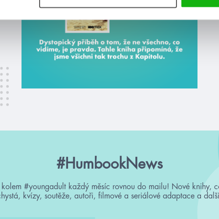
#HumbookNews
 kolem #youngadult každý měsíc rovnou do mailu! Nové knihy, c
chystá, kvízy, soutěže, autoři, filmové a seriálové adaptace a další