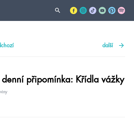
dchozí
další
 denní připomínka: Křídla vážky
viny