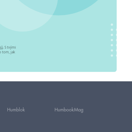
jů
. S tvými
 tom, jak
Humblok
HumbookMag