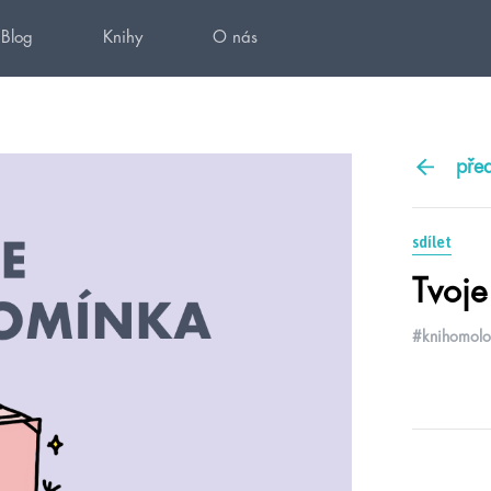
Blog
Knihy
O nás
pře
sdílet
Tvoje
#knihomolo