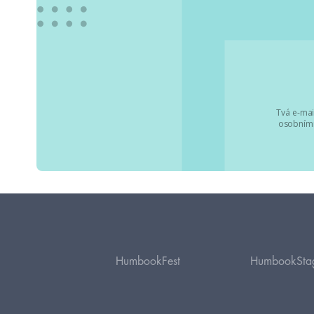
Tvá e-mai
osobními
HumbookFest
HumbookSta