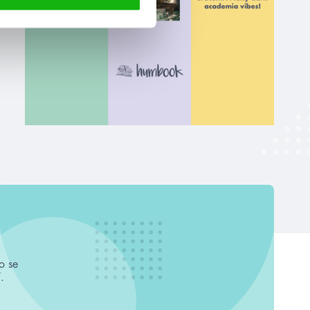
o se
.