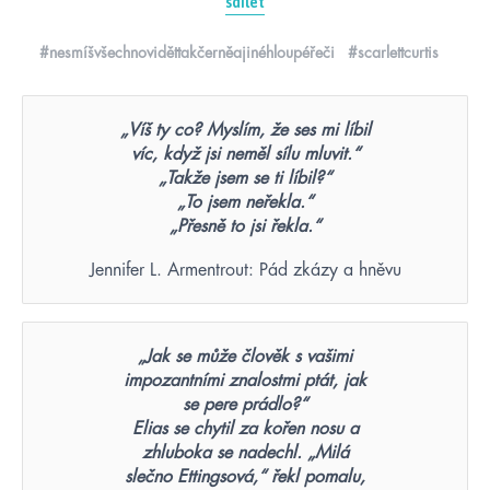
sdílet
#nesmíšvšechnoviděttakčerněajinéhloupéřeči
#scarlettcurtis
„Víš ty co? Myslím, že ses mi líbil
víc, když jsi neměl sílu mluvit.“
„Takže jsem se ti líbil?“
„To jsem neřekla.“
„Přesně to jsi řekla.“
Jennifer L. Armentrout: Pád zkázy a hněvu
„Jak se může člověk s vašimi
impozantními znalostmi ptát, jak
se pere prádlo?“
Elias se chytil za kořen nosu a
zhluboka se nadechl. „Milá
slečno Ettingsová,“ řekl pomalu,