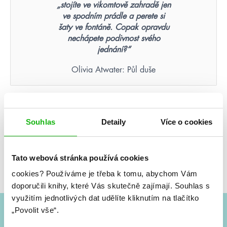
„stojíte ve vikomtově zahradě jen
ve spodním prádle a perete si
šaty ve fontáně. Copak opravdu
nechápete podivnost svého
jednání?“
Olivia Atwater: Půl duše
Nikdy nezapomenete tvář
člověka, který byl vaší poslední
Souhlas
Detaily
Více o cookies
nadějí.
Suzanne Collins: Hunger Games – Aréna smrti
Tato webová stránka používá cookies
(ilustrované vydání)
cookies?
Používáme je třeba k tomu, abychom Vám
doporučili knihy, které Vás skutečně zajímají.
Souhlas s
využitím jednotlivých dat udělíte kliknutím na tlačítko
„Povolit vše“.
#HumbookNews