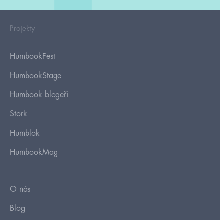
Projekty
HumbookFest
HumbookStage
Humbook blogeři
Storki
Humblok
HumbookMag
O nás
Blog