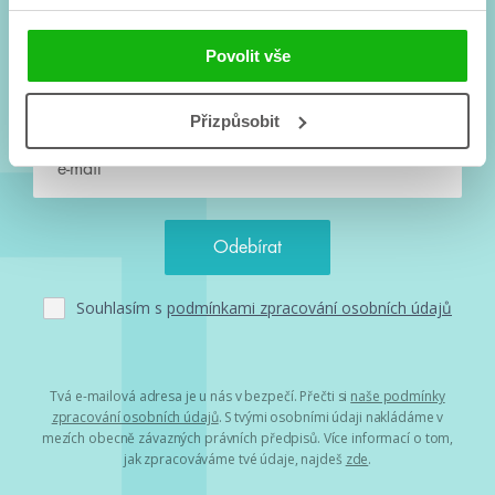
Vše kolem #youngadult každý měsíc rovnou do mailu!
Povolit vše
Nové knihy, co se chystá, kvízy, soutěže, autoři, filmové
a seriálové adaptace a další.
Přizpůsobit
Souhlasím s
podmínkami zpracování osobních údajů
Tvá e-mailová adresa je u nás v bezpečí. Přečti si
naše podmínky
zpracování osobních údajů
. S tvými osobními údaji nakládáme v
mezích obecně závazných právních předpisů. Více informací o tom,
jak zpracováváme tvé údaje, najdeš
zde
.