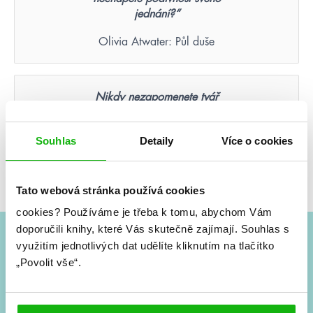
jednání?“
Olivia Atwater: Půl duše
Nikdy nezapomenete tvář
člověka, který byl vaší poslední
nadějí.
Souhlas
Detaily
Více o cookies
Suzanne Collins: Hunger Games – Aréna smrti
(ilustrované vydání)
Tato webová stránka používá cookies
cookies?
Používáme je třeba k tomu, abychom Vám
doporučili knihy, které Vás skutečně zajímají.
Souhlas s
využitím jednotlivých dat udělíte kliknutím na tlačítko
#HumbookNews
„Povolit vše“.
Vše kolem #youngadult každý měsíc rovnou do mailu!
Nové knihy, co se chystá, kvízy, soutěže, autoři, filmové