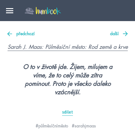
předchozí
další
Sarah J. Maas: Půlměsíční město: Rod země a krve
O to v životě jde. Žijem, milujem a
víme, že to celý může zítra
pominout. Proto je všecko daleko
vzácnější.
sdílet
#půlměsíčníměsto
#sarahjmaas