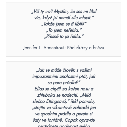
„Víš ty co? Myslím, že ses mi líbil
víc, když jsi neměl sílu mluvit.“
„Takže jsem se ti líbil?“
„To jsem neřekla.“
„Přesně to jsi řekla.“
Jennifer L. Armentrout: Pád zkázy a hněvu
„Jak se může člověk s vašimi
impozantními znalostmi ptát, jak
se pere prádlo?“
Elias se chytil za kořen nosu a
zhluboka se nadechl. „Milá
slečno Ettingsová,“ řekl pomalu,
„stojíte ve vikomtově zahradě jen
ve spodním prádle a perete si
šaty ve fontáně. Copak opravdu
nechápete podivnost svého