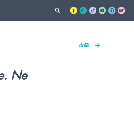
další
be. Ne