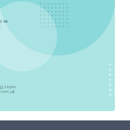
o se
.
jů
. S tvými
 tom, jak