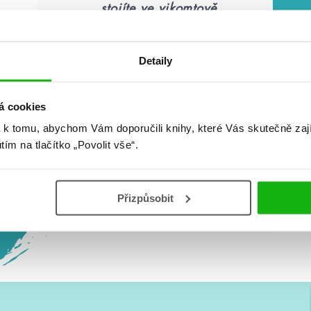
„stojíte ve vikomtově
zahradě jen ve spodním
prádle a perete si šaty ve
fontáně. Copak opravdu
Detaily
nechápete podivnost
svého jednání?“
á cookies
 k tomu, abychom Vám doporučili knihy, které Vás skutečně zaj
utím na tlačítko „Povolit vše“.
Olivia Atwater: Půl duše
Přizpůsobit