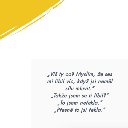
„Víš ty co? Myslím, že ses
mi líbil víc, když jsi neměl
sílu mluvit.“
„Takže jsem se ti líbil?“
„To jsem neřekla.“
„Přesně to jsi řekla.“