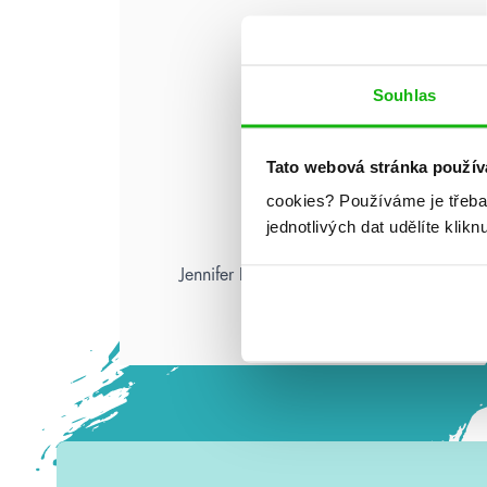
Souhlas
Tato webová stránka použív
cookies?
Používáme je třeba
jednotlivých dat udělíte klikn
Jennifer L. Armentrout: Pád zkázy
a hněvu