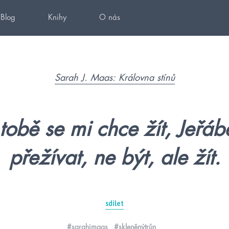
Blog
Knihy
O nás
Sarah J. Maas: Královna stínů
tobě se mi chce žít, Jeřá
přežívat, ne být, ale žít.
sdílet
#sarahjmaas
#skleněnýtrůn