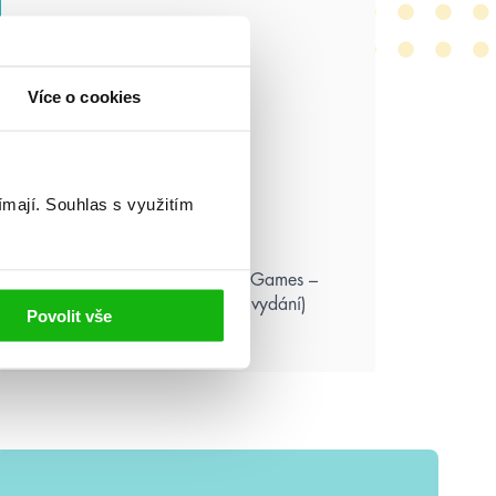
Více o cookies
ímají.
Souhlas s využitím
Suzanne Collins: Hunger Games –
Aréna smrti (ilustrované vydání)
Povolit vše