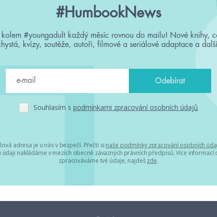
#HumbookNews
 kolem #youngadult každý měsíc rovnou do mailu! Nové knihy, c
chystá, kvízy, soutěže, autoři, filmové a seriálové adaptace a další
Souhlasím s
podmínkami zpracování osobních údajů
lová adresa je u nás v bezpečí. Přečti si
naše podmínky zpracování osobních úda
 údaji nakládáme v mezích obecně závazných právních předpisů. Více informací o
zpracováváme tvé údaje, najdeš
zde
.